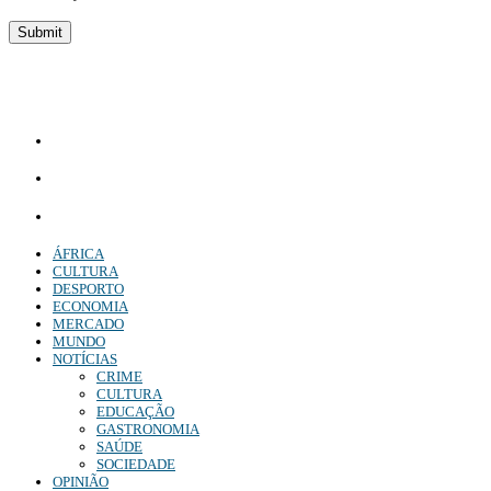
Diário Independente (DI)
é um Jornal digital generalista ao serviço de Angola, com uma linha editorial própr
Whatsapp:
+244 927 209 599;
Comercial:
COMERCIAL@DIARIOINDEPENDENTE.INFO
Denuncia:
REDACAO@DIARIOINDEPENDENTE.INFO
ÁFRICA
CULTURA
DESPORTO
ECONOMIA
MERCADO
MUNDO
NOTÍCIAS
CRIME
CULTURA
EDUCAÇÃO
GASTRONOMIA
SAÚDE
SOCIEDADE
OPINIÃO