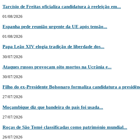
Tarcísio de Freitas oficializa candidatura à reeleição em...
01/08/2026
Espanha pede reunião urgente da UE após tensão...
01/08/2026
Papa Leão XIV elogia tradição de liberdade dos...
30/07/2026
Ataques russos provocam oito mortos na Ucrânia e...
30/07/2026
Filho do ex-Presidente Bolsonaro formaliza candidatura a presidênc
27/07/2026
Moçambique diz que bandeira do país foi usada...
27/07/2026
Roças de São Tomé classificadas como património mundial...
26/07/2026