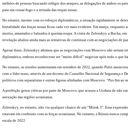
milhões de pessoas buscando refúgio dos ataques, as delegações de ambos os país
para um cessar-fogo e a retirada das tropas russas.
No entanto, mesmo com os esforços diplomáticos, a situação rapidamente se deteri
brutalidade das forças russas ficou cada vez mais evidente. Em março, enquanto 
mortos, amarrados e baleados à queima-roupa. A visita de Zelenskyy a Bucha, em a
revelação abalou ainda mais as tentativas de continuar com as negociações de paz
Apesar disso, Zelenskyy afirmou que as negociações com Moscovo não seriam inte
diplomática, embora reconhecesse ser “muito difícil” negociar após tudo o que h
No entanto, as tensões aumentaram em setembro de 2022, quando Putin anunciou a
com o líder russo, através de um decreto do Conselho Nacional de Segurança e Def
políticos com separatistas e outras figuras alinhadas com Moscovo. “Pus fim ao s
A proibição gerou críticas por parte de Moscovo, que acusou a Ucrânia de não est
anexação das regiões ucranianas.
Zelenskyy, no entanto, não via qualquer chance de um “Minsk 3”. Essa expressão s
estavam em confronto com as forças ucranianas. No entanto, a Rússia nunca cumpri
escala de 2022.