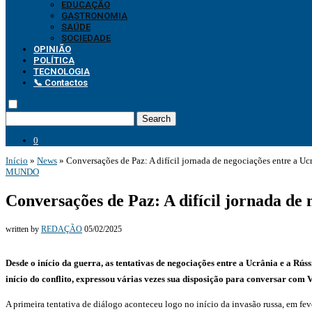
EDUCAÇÃO
GASTRONOMIA
SAÚDE
SOCIEDADE
OPINIÃO
POLÍTICA
TECNOLOGIA
📞 Contactos
Search
0
Início
»
News
»
Conversações de Paz: A difícil jornada de negociações entre a Ucr
MUNDO
Conversações de Paz: A difícil jornada de 
written by
REDAÇÃO
05/02/2025
Desde o início da guerra, as tentativas de negociações entre a Ucrânia e a Rú
início do conflito, expressou várias vezes sua disposição para conversar com
A primeira tentativa de diálogo aconteceu logo no início da invasão russa, em 