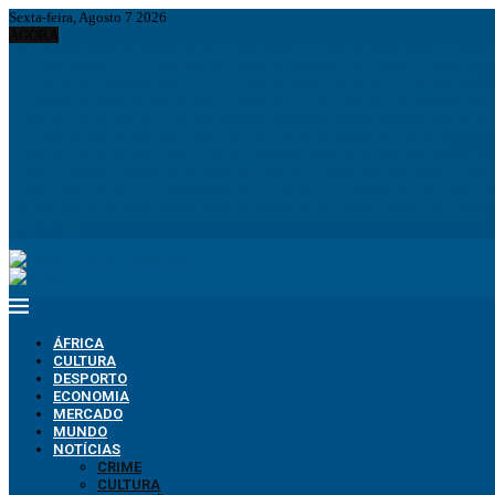
Sexta-feira, Agosto 7 2026
AGORA
Comunicar para construir a Nação: O desafio estratégico de Angola aos 50 Anos 
ANPG e Sonangol E&P Concluem perfuração do poço Katambi-2 do bloco 24
PIB da União Europeia atinge 18,8 biliões de euros em 2025 e Alemanha reforça 
Empresas chinesas anunciam investimento de 150 milhões de dólares para impuls
Pesca ilegal durante período de veda preocupa operadores e ameaça reprodução 
Desmantelados grupos de exploração ilegal de diamantes na Lunda-Norte
Funcionários da Pumangol no Uíge detidos por especulação do preço da gasolina
Irão e Omã acordam rota marítima no Estreito de Ormuz enquanto persistem div
Figo pede saída de Infantino e acusa presidente da FIFA de agir em benefício próp
Autocarros municipais chegaram à cidade e já arranjaram inimigos em Lichinga
ÁFRICA
CULTURA
DESPORTO
ECONOMIA
MERCADO
MUNDO
NOTÍCIAS
CRIME
CULTURA