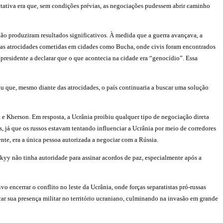
ctativa era que, sem condições prévias, as negociações pudessem abrir caminho
não produziram resultados significativos. À medida que a guerra avançava, a
s das atrocidades cometidas em cidades como Bucha, onde civis foram encontrados
presidente a declarar que o que acontecia na cidade era “genocídio”. Essa
u que, mesmo diante das atrocidades, o país continuaria a buscar uma solução
 Kherson. Em resposta, a Ucrânia proibiu qualquer tipo de negociação direta
, já que os russos estavam tentando influenciar a Ucrânia por meio de corredores
nte, era a única pessoa autorizada a negociar com a Rússia.
skyy não tinha autoridade para assinar acordos de paz, especialmente após a
encerrar o conflito no leste da Ucrânia, onde forças separatistas pró-russas
ar sua presença militar no território ucraniano, culminando na invasão em grande