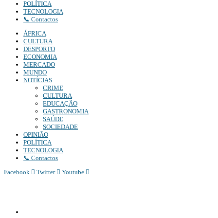
POLÍTICA
TECNOLOGIA
📞 Contactos
ÁFRICA
CULTURA
DESPORTO
ECONOMIA
MERCADO
MUNDO
NOTÍCIAS
CRIME
CULTURA
EDUCAÇÃO
GASTRONOMIA
SAÚDE
SOCIEDADE
OPINIÃO
POLÍTICA
TECNOLOGIA
📞 Contactos
Facebook
Twitter
Youtube
Diário Independente (DI)
é um Jornal digital generalista ao serviço de Angola, com uma linha editorial própr
Whatsapp:
+244 927 209 599;