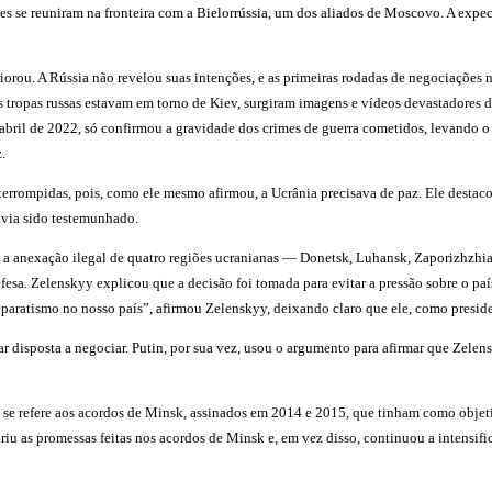
es se reuniram na fronteira com a Bielorrússia, um dos aliados de Moscovo. A expe
orou. A Rússia não revelou suas intenções, e as primeiras rodadas de negociações 
as tropas russas estavam em torno de Kiev, surgiram imagens e vídeos devastadore
bril de 2022, só confirmou a gravidade dos crimes de guerra cometidos, levando o 
.
rrompidas, pois, como ele mesmo afirmou, a Ucrânia precisava de paz. Ele destaco
avia sido testemunhado.
 anexação ilegal de quatro regiões ucranianas — Donetsk, Luhansk, Zaporizhzhia e
esa. Zelenskyy explicou que a decisão foi tomada para evitar a pressão sobre o país
eparatismo no nosso país”, afirmou Zelenskyy, deixando claro que ele, como preside
ar disposta a negociar. Putin, por sua vez, usou o argumento para afirmar que Zelen
e refere aos acordos de Minsk, assinados em 2014 e 2015, que tinham como objetivo 
u as promessas feitas nos acordos de Minsk e, em vez disso, continuou a intensific