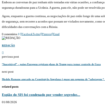
Embora as conversas de paz tenham sido tentadas em várias ocasiões, a confiança
segurança duradouras para a Ucrânia. A guerra, para ele, não pode ser resolvida 
Agora, enquanto a guerra continua, as negociações de paz estão longe de uma solu
de segurança, sem recorrer a acordos que possam ser violados novamente, como o
dificuldades das conversações com a Rússia.
0 comentários
0
Facebook
Twitter
Pinterest
Email
REDAÇÃO
previous post
“Inaceitável” – países Europeus rejeitam plano de Trump para tomar controlo de Gaza
next post
Modelo Ramano anexado na Constituição Angolana é quase um esquema de ”sabotagem “ ao 
related posts
Espião do SIS foi condenado por vender segredos...
01/08/2026