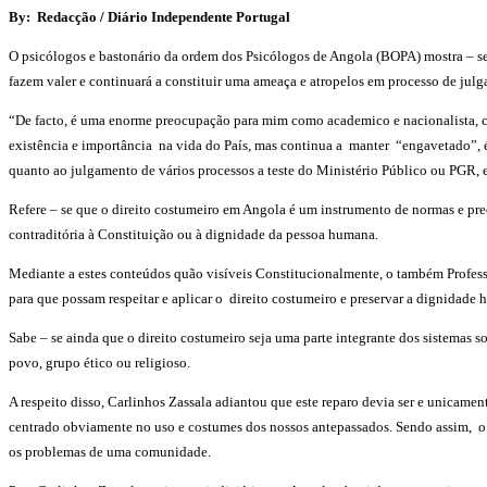
By: Redacção / Diário Independente Portugal
O psicólogos e bastonário da ordem dos Psicólogos de Angola (BOPA) mostra – se i
fazem valer e continuará a constituir uma ameaça e atropelos em processo de jul
“De facto, é uma enorme preocupação para mim como academico e nacionalista, co
existência e importância na vida do País, mas continua a manter “engavetado”, é
quanto ao julgamento de vários processos a teste do Ministério Público ou PGR, e
Refere – se que o direito costumeiro em Angola é um instrumento de normas e pre
contraditória à Constituição ou à dignidade da pessoa humana.
Mediante a estes conteúdos quão visíveis Constitucionalmente, o também Professo
para que possam respeitar e aplicar o direito costumeiro e preservar a dignidade
Sabe – se ainda que o direito costumeiro seja uma parte integrante dos sistema
povo, grupo ético ou religioso.
A respeito disso, Carlinhos Zassala adiantou que este reparo devia ser e unicam
centrado obviamente no uso e costumes dos nossos antepassados. Sendo assim, o
os problemas de uma comunidade.