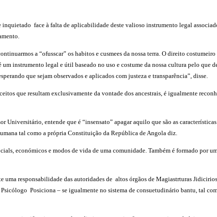
nquietado face à falta de aplicabilidade deste valioso instrumento legal associado 
gamento.
ntinuarmos a “ofusscar” os habitos e cusmees da nossa terra. O direito costumeir
 um instrumento legal e útil baseado no uso e costume da nossa cultura pelo que d
sperando que sejam observados e aplicados com justeza e transparência”, disse.
ceitos que resultam exclusivamente da vontade dos ancestrais, é igualmente recon
r Universitário, entende que é “insensato” apagar aquilo que são as característica
 humana tal como a própria Constituição da República de Angola diz.
s socials, económicos e modos de vida de uma comunidade. Também é formado por u
ente uma responsabilidade das autoridades de altos órgãos de Magiastrturas Jidicir
 Psicólogo Posiciona – se igualmente no sistema de consuetudinário bantu, tal co