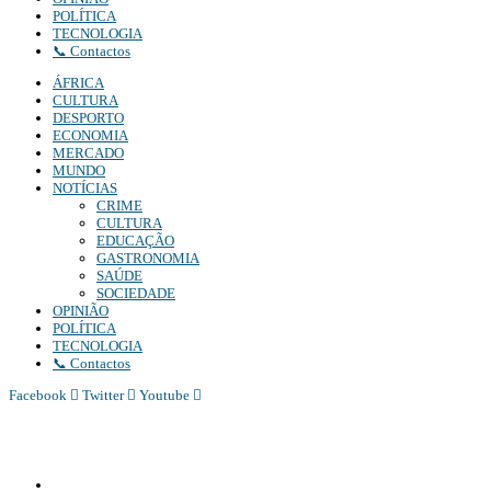
POLÍTICA
TECNOLOGIA
📞 Contactos
ÁFRICA
CULTURA
DESPORTO
ECONOMIA
MERCADO
MUNDO
NOTÍCIAS
CRIME
CULTURA
EDUCAÇÃO
GASTRONOMIA
SAÚDE
SOCIEDADE
OPINIÃO
POLÍTICA
TECNOLOGIA
📞 Contactos
Facebook
Twitter
Youtube
Diário Independente (DI)
é um Jornal digital generalista ao serviço de Angola, com uma linha editorial própr
Whatsapp:
+244 927 209 599;