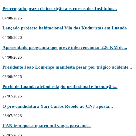
Prorrogado prazo de inscrição aos cursos dos Institutos...
04/08/2026
Lançado projecto habitacional Vila dos Kuduristas em Luanda
04/08/2026
Apresentado programa que prevê intervencionar 226 KM de...
04/08/2026
Presidente João Lourenço manifesta pesar por trágico acidente...
03/08/2026
Porto de Luanda atribui estágio profissional e formação...
27/07/2026
O pré-candidatura Yuri Carlos Rebelo ao CNJ aposta...
26/07/2026
UAN tem quase quatro mil vagas para ano...
26/07/2026