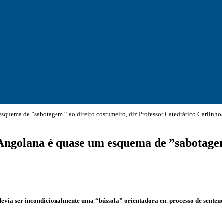
uema de ”sabotagem “ ao direito costumeiro, diz Professor Catedrático Carlinho
golana é quase um esquema de ”sabotagem “
evia ser incondicionalmente uma “bússola” orientadora em processo de sentença 