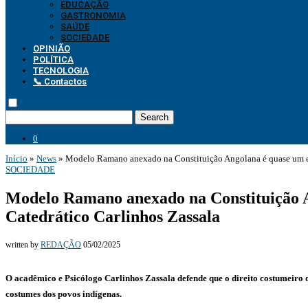
EDUCAÇÃO
GASTRONOMIA
SAÚDE
SOCIEDADE
OPINIÃO
POLÍTICA
TECNOLOGIA
📞 Contactos
Search
0
Início
»
News
»
Modelo Ramano anexado na Constituição Angolana é quase um esq
SOCIEDADE
Modelo Ramano anexado na Constituição An
Catedrático Carlinhos Zassala
written by
REDAÇÃO
05/02/2025
O acadêmico e Psicólogo Carlinhos Zassala defende que o direito costumeiro d
costumes dos povos indígenas.