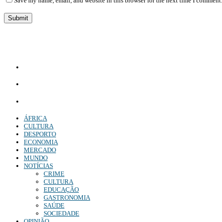
Save my name, email, and website in this browser for the next time I comment
Diário Independente (DI)
é um Jornal digital generalista ao serviço de Angola, com uma linha editorial própr
Whatsapp:
+244 927 209 599;
Comercial:
COMERCIAL@DIARIOINDEPENDENTE.INFO
Denuncia:
REDACAO@DIARIOINDEPENDENTE.INFO
ÁFRICA
CULTURA
DESPORTO
ECONOMIA
MERCADO
MUNDO
NOTÍCIAS
CRIME
CULTURA
EDUCAÇÃO
GASTRONOMIA
SAÚDE
SOCIEDADE
OPINIÃO