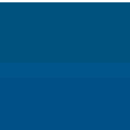
ashenko de retaliação
em Angola
onder com medidas recíprocas
 Justiça
de Independência
liderança económica
ionar indústria metalúrgica em Angola
do carapau em Luanda