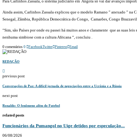
Para Carlinhos Zassala, o sistema judiciário em Angola só vai dar avanços import
Ainda assim, Carlinhos Zassala explicou que o modelo Ramano ” anexado ” na C
Senegal, Zâmbia, República Democrática do Congo, Camarões, Congo Brazzaville 
“Sim, são Países por onde eu passei há muitos anos e claramente que as suas lei
nenhuma simbiose com a cultura Africana “, concluiu .
0 comentários
0
Facebook
Twitter
Pinterest
Email
REDAÇÃO
previous post
Conversações de Paz: A difícil jornada de negociações entre a Ucrânia e a Rússia
next post
Ronaldo: O fenômeno além do Futebol
related posts
Funcionários da Pumangol no Uíge detidos por especulação...
06/08/2026