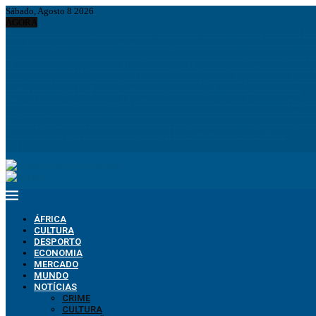
Sábado, Agosto 8 2026
AGORA
Bielorrússia classifica Euronews como “extremista” e Tsikhanouskaya acusa Luk
João Lourenço recebe cumprimentos de despedida do embaixador do Vietname 
Espanha dá ultimato à Itália para suspender controlos fronteiriços e ameaça resp
Ministro confirma regresso de Manuel Chang a Moçambique e remete processos à
Comunicar para construir a Nação: O desafio estratégico de Angola aos 50 Anos 
ANPG e Sonangol E&P Concluem perfuração do poço Katambi-2 do bloco 24
PIB da União Europeia atinge 18,8 biliões de euros em 2025 e Alemanha reforça 
Empresas chinesas anunciam investimento de 150 milhões de dólares para impuls
Pesca ilegal durante período de veda preocupa operadores e ameaça reprodução 
Desmantelados grupos de exploração ilegal de diamantes na Lunda-Norte
ÁFRICA
CULTURA
DESPORTO
ECONOMIA
MERCADO
MUNDO
NOTÍCIAS
CRIME
CULTURA