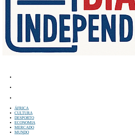
Diário Independente (DI)
é um Jornal digital generalista ao serviço de Angola, com uma linha editorial
própria e Independente do poder político e económico. Com esta empresa para estar em contactos:
Whatsapp:
+244 927 209 599;
Comercial:
COMERCIAL@DIARIOINDEPENDENTE.INFO
Denuncia:
REDACAO@DIARIOINDEPENDENTE.INFO
ÁFRICA
CULTURA
DESPORTO
ECONOMIA
MERCADO
MUNDO