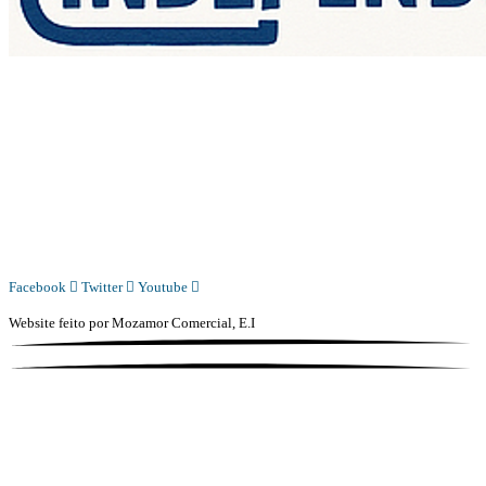
Diário Independente (DI)
é um Jornal digital generalista ao serviço de Angola, com uma linha editorial
própria e Independente do poder político e económico. Com esta empresa para estar em contactos:
Whatsapp:
+244 927 209 599;
COMERCIAL@DIARIOINDEPENDENTE.INFO
REDACAO@DIARIOINDEPENDENTE.INFO
Facebook
Twitter
Youtube
Website feito por
Mozamor Comercial, E.I