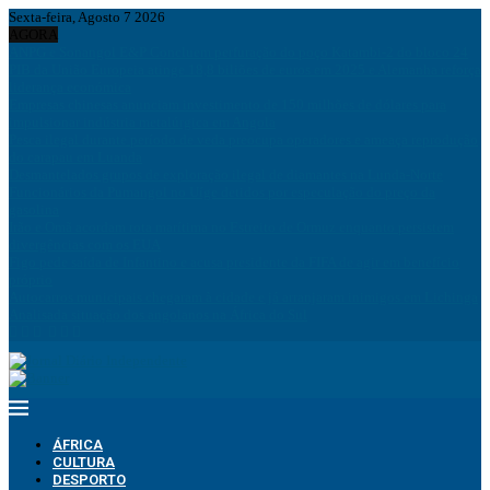
Sexta-feira, Agosto 7 2026
AGORA
ANPG e Sonangol E&P Concluem perfuração do poço Katambi-2 do bloco 24
PIB da União Europeia atinge 18,8 biliões de euros em 2025 e Alemanha reforça
liderança económica
Empresas chinesas anunciam investimento de 150 milhões de dólares para
impulsionar indústria metalúrgica em Angola
Pesca ilegal durante período de veda preocupa operadores e ameaça reprodução
do carapau em Luanda
Desmantelados grupos de exploração ilegal de diamantes na Lunda-Norte
Funcionários da Pumangol no Uíge detidos por especulação do preço da
gasolina
Irão e Omã acordam rota marítima no Estreito de Ormuz enquanto persistem
divergências com os EUA
Figo pede saída de Infantino e acusa presidente da FIFA de agir em benefício
próprio
Autocarros municipais chegaram à cidade e já arranjaram inimigos em Lichinga
Analisada situação dos angolanos na África do Sul
ÁFRICA
CULTURA
DESPORTO