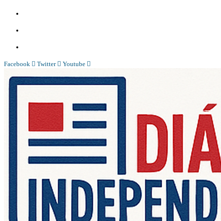
Whatsapp:
+244 927 209 599;
Comercial:
COMERCIAL@DIARIOINDEPENDENTE.INFO
Denuncia:
REDACAO@DIARIOINDEPENDENTE.INFO
Facebook
Twitter
Youtube