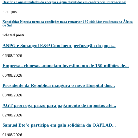
Desafios e oportunidades da energia e água discutidos em conferência internacional
next post
Xenofobia: Nigeria prepara condições para repatriar 130 cidadãos residentes na África
do Sul
related posts
ANPG e Sonangol E&P Concluem perfuração do poço...
06/08/2026
Empresas chinesas anunciam investimento de 150 milhões de...
06/08/2026
Presidente da República inaugura o novo Hospital dos...
03/08/2026
AGT prorroga prazo para pagamento de impostos até...
02/08/2026
Samuel Eto’o participa em gala solidária da OAFLAD...
01/08/2026