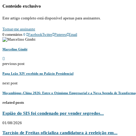
Conteúdo exclusivo
Este artigo completo está disponível apenas para assinantes.
Tornar-me assinante
0 comentários
0
Facebook
Twitter
Pinterest
Email
Marcelino Gimbi
previous post
Papa Leão XIV recebido no Palácio Presidencial
next post
Moçambique–China 2026: Entre o Otimismo Empresarial e a Nova Agenda de Transform
related posts
Espião do SIS foi condenado por vender segredos...
01/08/2026
Tarcísio de Freitas oficializa candidatura à reeleição em...