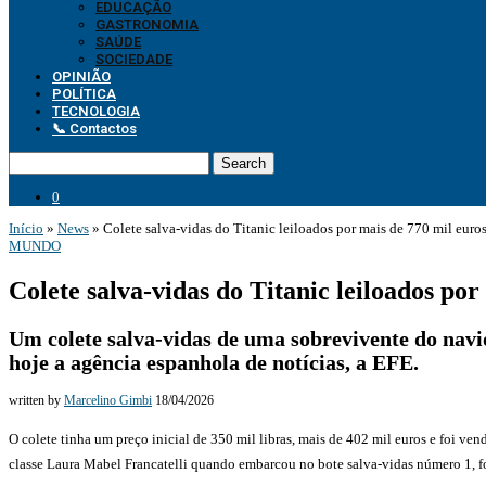
EDUCAÇÃO
GASTRONOMIA
SAÚDE
SOCIEDADE
OPINIÃO
POLÍTICA
TECNOLOGIA
📞 Contactos
Search
0
Início
»
News
»
Colete salva-vidas do Titanic leiloados por mais de 770 mil euro
MUNDO
Colete salva-vidas do Titanic leiloados por
Um colete salva-vidas de uma sobrevivente do navio
hoje a agência espanhola de notícias, a EFE.
written by
Marcelino Gimbi
18/04/2026
O colete tinha um preço inicial de 350 mil libras, mais de 402 mil euros e foi ve
classe Laura Mabel Francatelli quando embarcou no bote salva-vidas número 1, f