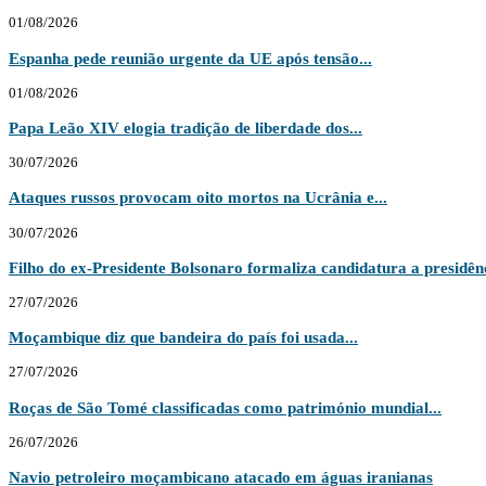
01/08/2026
Espanha pede reunião urgente da UE após tensão...
01/08/2026
Papa Leão XIV elogia tradição de liberdade dos...
30/07/2026
Ataques russos provocam oito mortos na Ucrânia e...
30/07/2026
Filho do ex-Presidente Bolsonaro formaliza candidatura a presidênc
27/07/2026
Moçambique diz que bandeira do país foi usada...
27/07/2026
Roças de São Tomé classificadas como património mundial...
26/07/2026
Navio petroleiro moçambicano atacado em águas iranianas