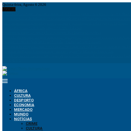
Quinta-feira, Agosto 6 2026
AGORA
Irão e Omã acordam rota marítima no Estreito de Ormuz enquanto persistem div
Figo pede saída de Infantino e acusa presidente da FIFA de agir em benefício próp
Autocarros municipais chegaram à cidade e já arranjaram inimigos em Lichinga
Analisada situação dos angolanos na África do Sul
Prorrogado prazo de inscrição aos cursos dos Institutos médios
Ministro do interior diz que fenémeno “quínguila” tem os dias contados em Ango
Lançado projecto habitacional Vila dos Kuduristas em Luanda
Apresentado programa que prevê intervencionar 226 KM de infraestruturas em L
Mentiras do Pastor Kamalandua “ fazem vigília “ a Ministro Filipe Zau
Presidente João Lourenço manifesta pesar por trágico acidente rodoviário no Cua
ÁFRICA
CULTURA
DESPORTO
ECONOMIA
MERCADO
MUNDO
NOTÍCIAS
CRIME
CULTURA