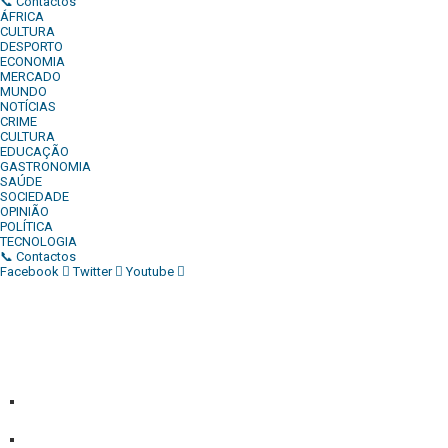
📞 Contactos
ÁFRICA
CULTURA
DESPORTO
ECONOMIA
MERCADO
MUNDO
NOTÍCIAS
CRIME
CULTURA
EDUCAÇÃO
GASTRONOMIA
SAÚDE
SOCIEDADE
OPINIÃO
POLÍTICA
TECNOLOGIA
📞 Contactos
Facebook
Twitter
Youtube
Diário Independente (DI)
é um Jornal digital generalista ao
serviço de Angola, com uma linha editorial própria e
Independente do poder político e económico. Com esta
empresa para estar em contactos:
Whatsapp:
+244 927 209 599;
Comercial:
COMERCIAL@DIARIOINDEPENDENTE.INFO