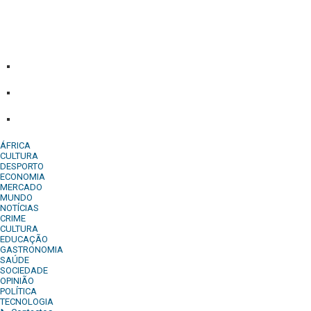
serviço de Angola, com uma linha editorial própria e
Independente do poder político e económico. Com esta
empresa para estar em contactos:
Whatsapp:
+244 927 209 599;
Comercial:
COMERCIAL@DIARIOINDEPENDENTE.INFO
Denuncia:
REDACAO@DIARIOINDEPENDENTE.INFO
ÁFRICA
CULTURA
DESPORTO
ECONOMIA
MERCADO
MUNDO
NOTÍCIAS
CRIME
CULTURA
EDUCAÇÃO
GASTRONOMIA
SAÚDE
SOCIEDADE
OPINIÃO
POLÍTICA
TECNOLOGIA