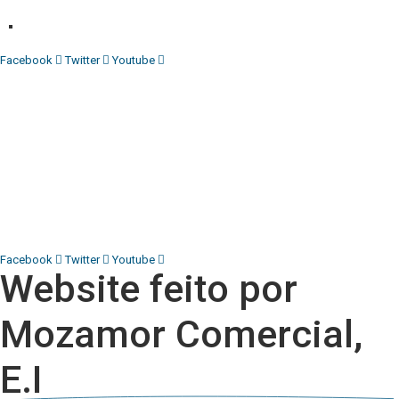
Denuncia:
REDACAO@DIARIOINDEPENDENTE.INFO
Facebook
Twitter
Youtube
Diário Independente (DI)
é um Jornal digital generalista ao
serviço de Angola, com uma linha editorial própria e
Independente do poder político e económico. Com esta
empresa para estar em contactos:
Whatsapp:
+244 927 209 599;
COMERCIAL@DIARIOINDEPENDENTE.INFO
REDACAO@DIARIOINDEPENDENTE.INFO
Facebook
Twitter
Youtube
Website feito por
Mozamor Comercial,
E.I