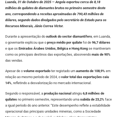
Luanda, 31 de Outubro de 2025 — Angola exportou cerca de 8,18
milhões de quilates de diamantes brutos no primeiro semestre deste
ano, correspondendo a receitas aproximadas de 790,43 milhões de
dólares, segundo dados divulgados pelo secretário de Estado para os
Recursos Minerais, Jânio Correa Victor.
Durante a apresentação do
outlook do sector diamantífero
, em Luanda,
o governante explicou que o
preço médio por quilate
foi de
96,7 dólares
e que os
Emirados Árabes Unidos, Bélgica e Hong Kong
se mantiveram
como os principais destinos das exportações, absorvendo
mais de 90%
das vendas.
Apesar de o
volume exportado
ter registado um
aumento de 108,9%
em
relação ao mesmo período de 2024, o
valor total das exportações caiu
14%
, refletindo a desvalorização no mercado internacional.
Segundo o responsável, a
produção nacional
atingiu
6,8 milhões de
quilates
no primeiro semestre, representando uma
subida de 23,2%
face
a igual período do ano anterior. “Este desempenho reflete a estabilidade
operacional das principais unidades mineiras, como a Sociedade