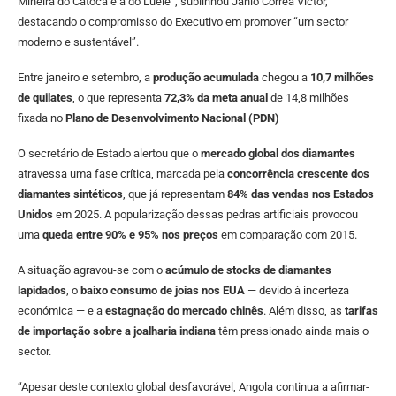
Mineira do Catoca e a do Luele”, sublinhou Jânio Correa Victor,
destacando o compromisso do Executivo em promover “um sector
moderno e sustentável”.
Entre janeiro e setembro, a
produção acumulada
chegou a
10,7 milhões
de quilates
, o que representa
72,3% da meta anual
de 14,8 milhões
fixada no
Plano de Desenvolvimento Nacional (PDN)
O secretário de Estado alertou que o
mercado global dos diamantes
atravessa uma fase crítica, marcada pela
concorrência crescente dos
diamantes sintéticos
, que já representam
84% das vendas nos Estados
Unidos
em 2025. A popularização dessas pedras artificiais provocou
uma
queda entre 90% e 95% nos preços
em comparação com 2015.
A situação agravou-se com o
acúmulo de stocks de diamantes
lapidados
, o
baixo consumo de joias nos EUA
— devido à incerteza
económica — e a
estagnação do mercado chinês
. Além disso, as
tarifas
de importação sobre a joalharia indiana
têm pressionado ainda mais o
sector.
“Apesar deste contexto global desfavorável, Angola continua a afirmar-