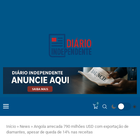
0
Início
»
News
»
Angola arrecada 790 milhões USD com exportação de
diamantes, apesar de queda de 14% nas receitas