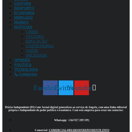
CULTURA
DESPORTO
ECONOMIA
MERCADO
MUNDO
NOTÍCIAS
CRIME
CULTURA
EDUCAÇÃO
GASTRONOMIA
SAÚDE
SOCIEDADE
OPINIÃO
POLÍTICA
TECNOLOGIA
📞 Contactos
Facebook
Twitter
Youtube
Diário Independente (DI)
é um Jornal digital generalista ao serviço de Angola, com uma linha editorial
própria e Independente do poder político e económico. Com esta empresa para estar em contactos:
Whatsapp:
+244 927 209 599;
Comercial:
COMERCIAL@DIARIOINDEPENDENTE.INFO