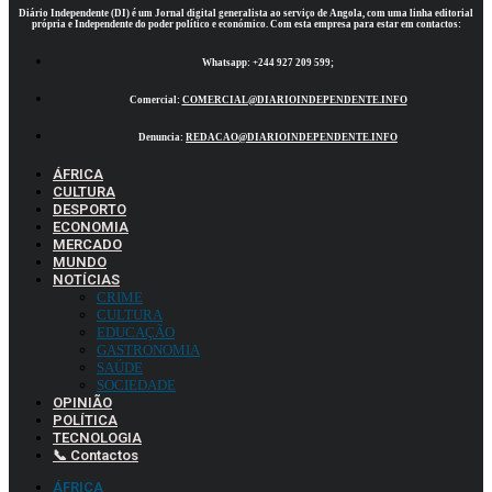
Diário Independente (DI)
é um Jornal digital generalista ao serviço de Angola, com uma linha editorial
própria e Independente do poder político e económico. Com esta empresa para estar em contactos:
Whatsapp:
+244 927 209 599;
Comercial:
COMERCIAL@DIARIOINDEPENDENTE.INFO
Denuncia:
REDACAO@DIARIOINDEPENDENTE.INFO
ÁFRICA
CULTURA
DESPORTO
ECONOMIA
MERCADO
MUNDO
NOTÍCIAS
CRIME
CULTURA
EDUCAÇÃO
GASTRONOMIA
SAÚDE
SOCIEDADE
OPINIÃO
POLÍTICA
TECNOLOGIA
📞 Contactos
ÁFRICA