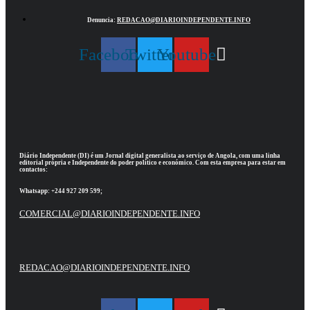
Denuncia:
REDACAO@DIARIOINDEPENDENTE.INFO
Facebook
Twitter
Youtube
Diário Independente (DI)
é um Jornal digital generalista ao serviço de Angola, com uma linha
editorial própria e Independente do poder político e económico. Com esta empresa para estar em
contactos:
Whatsapp:
+244 927 209 599;
COMERCIAL@DIARIOINDEPENDENTE.INFO
REDACAO@DIARIOINDEPENDENTE.INFO