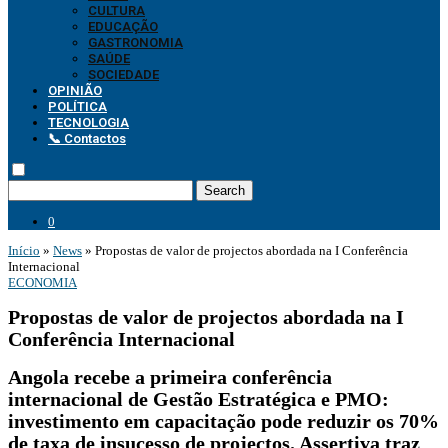
CULTURA
EDUCAÇÃO
GASTRONOMIA
SAÚDE
SOCIEDADE
OPINIÃO
POLÍTICA
TECNOLOGIA
📞 Contactos
Search
0
Início
»
News
»
Propostas de valor de projectos abordada na I Conferência
Internacional
ECONOMIA
Propostas de valor de projectos abordada na I
Conferência Internacional
Angola recebe a primeira conferência
internacional de Gestão Estratégica e PMO:
investimento em capacitação pode reduzir os 70%
de taxa de insucesso de projectos. Assertiva traz