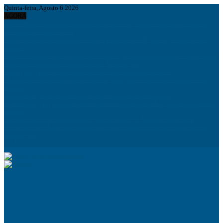
Quinta-feira, Agosto 6 2026
AGORA
Irão e Omã acordam rota marítima no Estreito de Ormuz enquanto persistem
divergências com os EUA
Figo pede saída de Infantino e acusa presidente da FIFA de agir em benefício
próprio
Autocarros municipais chegaram à cidade e já arranjaram inimigos em Lichinga
Analisada situação dos angolanos na África do Sul
Prorrogado prazo de inscrição aos cursos dos Institutos médios
Ministro do interior diz que fenémeno “quínguila” tem os dias contados em
Angola
Lançado projecto habitacional Vila dos Kuduristas em Luanda
Apresentado programa que prevê intervencionar 226 KM de infraestruturas em
Luanda
Mentiras do Pastor Kamalandua “ fazem vigília “ a Ministro Filipe Zau
Presidente João Lourenço manifesta pesar por trágico acidente rodoviário no
Cuanza Sul