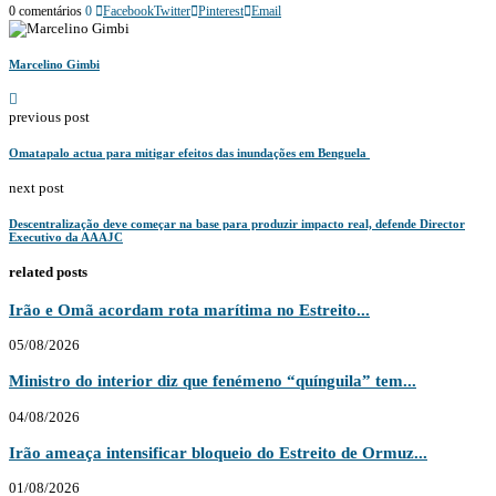
0 comentários
0
Facebook
Twitter
Pinterest
Email
Marcelino Gimbi
previous post
‎Omatapalo actua para mitigar efeitos das inundações em Benguela ‎
next post
Descentralização deve começar na base para produzir impacto real, defende Director
Executivo da AAAJC
related posts
Irão e Omã acordam rota marítima no Estreito...
05/08/2026
Ministro do interior diz que fenémeno “quínguila” tem...
04/08/2026
Irão ameaça intensificar bloqueio do Estreito de Ormuz...
01/08/2026