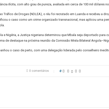
ncia ilícita, com alto grau de pureza, avaliada em cerca de 100 mil dólares n
 Tráfico de Drogas (NDLEA), o réu foi recrutado em Luanda e recebeu a drog
ssificou o caso como um crime organizado transnacional, mas aplicou uma pe
ola.
a e Nigéria, a Justiça nigeriana determinou que Mbala seja deportado para c
er tema de destaque na próxima reunião da Comissão Mista Bilateral Angola–Ni
nhou o caso de perto, com uma delegação liderada pelo conselheiro Ineclit
0 comentários
0