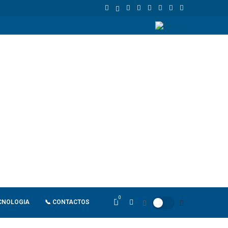
de retaliação
João Lourenço recebe cumprimentos de despedida d
0
CNOLOGIA
📞 CONTACTOS