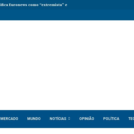
sifica Euronews como “extremista” e Tsikhanouskaya acusa Lukashenko 
MERCADO
MUNDO
NOTÍCIAS
OPINIÃO
POLÍTICA
TE