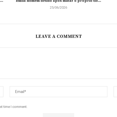
..
Huíla: homem detido após matar o próprio tio...
25/06/2026
LEAVE A COMMENT
ext time I comment.