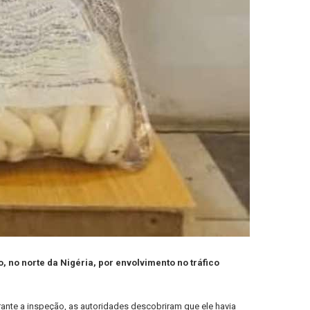
 no norte da Nigéria, por envolvimento no tráfico
rante a inspeção, as autoridades descobriram que ele havia