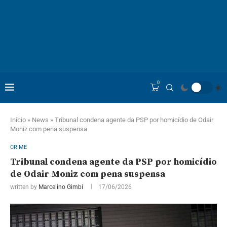
0
Início
»
News
»
Tribunal condena agente da PSP por homicídio de Odair
Moniz com pena suspensa
CRIME
Tribunal condena agente da PSP por homicídio
de Odair Moniz com pena suspensa
written by
Marcelino Gimbi
17/06/2026