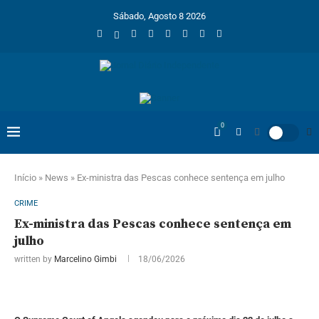
Sábado, Agosto 8 2026
0
Início
»
News
»
Ex-ministra das Pescas conhece sentença em julho
CRIME
Ex-ministra das Pescas conhece sentença em
julho
written by
Marcelino Gimbi
18/06/2026