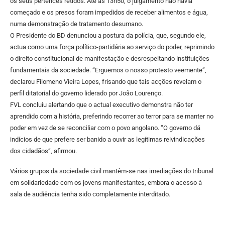
os seus pertences retidos. Até às 13h50, o julgamento não havia
começado e os presos foram impedidos de receber alimentos e água,
numa demonstração de tratamento desumano.
O Presidente do BD denunciou a postura da polícia, que, segundo ele,
actua como uma força político-partidária ao serviço do poder, reprimindo
o direito constitucional de manifestação e desrespeitando instituições
fundamentais da sociedade. “Erguemos o nosso protesto veemente”,
declarou Filomeno Vieira Lopes, frisando que tais acções revelam o
perfil ditatorial do governo liderado por João Lourenço.
FVL concluiu alertando que o actual executivo demonstra não ter
aprendido com a história, preferindo recorrer ao terror para se manter no
poder em vez de se reconciliar com o povo angolano. “O governo dá
indícios de que prefere ser banido a ouvir as legítimas reivindicações
dos cidadãos”, afirmou.
Vários grupos da sociedade civil mantêm-se nas imediações do tribunal
em solidariedade com os jovens manifestantes, embora o acesso à
sala de audiência tenha sido completamente interditado.