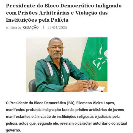
Presidente do Bloco Democrático Indignado
com Prisões Arbitrárias e Violação das
Instituições pela Polícia
written by
REDAÇÃO
29/04/2025
O Presidente do Bloco Democrático (BD), Filomeno Vieira Lopes,
manifestou profunda indignação face às prisões arbitrárias de jovens
manifestantes e à invasão de instituições religiosas e judiciais pela
polícia, actos que, segundo ele, revelam o carácter autoritário do actual
governo.