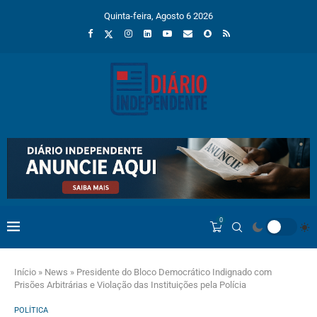
Quinta-feira, Agosto 6 2026
0
Início
»
News
»
Presidente do Bloco Democrático Indignado com
Prisões Arbitrárias e Violação das Instituições pela Polícia
POLÍTICA