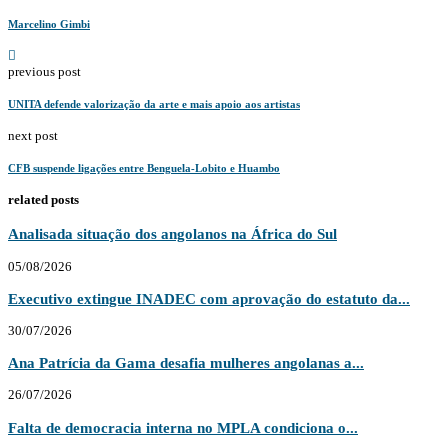
Marcelino Gimbi
previous post
UNITA defende valorização da arte e mais apoio aos artistas
next post
CFB suspende ligações entre Benguela-Lobito e Huambo
related posts
Analisada situação dos angolanos na África do Sul
05/08/2026
Executivo extingue INADEC com aprovação do estatuto da...
30/07/2026
Ana Patrícia da Gama desafia mulheres angolanas a...
26/07/2026
Falta de democracia interna no MPLA condiciona o...