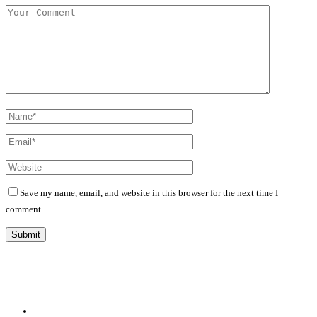
Save my name, email, and website in this browser for the next time I
comment.
Diário Independente (DI)
é um Jornal digital generalista ao serviço de Angola, com uma linha editorial
própria e Independente do poder político e económico. Com esta empresa para estar em contactos:
Whatsapp:
+244 927 209 599;