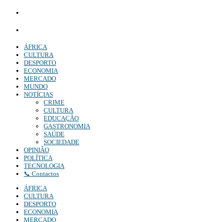
Comercial:
COMERCIAL@DIARIOINDEPENDENTE.INFO
Denuncia:
REDACAO@DIARIOINDEPENDENTE.INFO
ÁFRICA
CULTURA
DESPORTO
ECONOMIA
MERCADO
MUNDO
NOTÍCIAS
CRIME
CULTURA
EDUCAÇÃO
GASTRONOMIA
SAÚDE
SOCIEDADE
OPINIÃO
POLÍTICA
TECNOLOGIA
📞 Contactos
ÁFRICA
CULTURA
DESPORTO
ECONOMIA
MERCADO