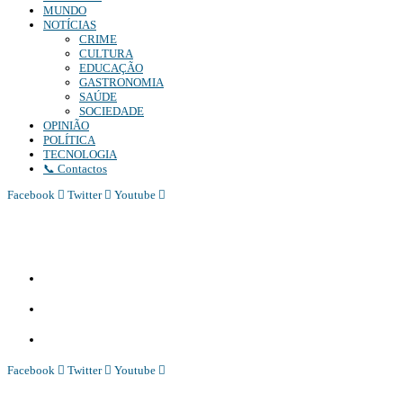
MUNDO
NOTÍCIAS
CRIME
CULTURA
EDUCAÇÃO
GASTRONOMIA
SAÚDE
SOCIEDADE
OPINIÃO
POLÍTICA
TECNOLOGIA
📞 Contactos
Facebook
Twitter
Youtube
Diário Independente (DI)
é um Jornal digital generalista ao serviço de Angola, com uma linha editorial
própria e Independente do poder político e económico. Com esta empresa para estar em contactos:
Whatsapp:
+244 927 209 599;
Comercial:
COMERCIAL@DIARIOINDEPENDENTE.INFO
Denuncia:
REDACAO@DIARIOINDEPENDENTE.INFO
Facebook
Twitter
Youtube