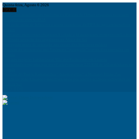
Quinta-feira, Agosto 6 2026
AGORA
Irão e Omã acordam rota marítima no Estreito de Ormuz enquanto persistem
divergências com os EUA
Figo pede saída de Infantino e acusa presidente da FIFA de agir em benefício
próprio
Autocarros municipais chegaram à cidade e já arranjaram inimigos em Lichinga
Analisada situação dos angolanos na África do Sul
Prorrogado prazo de inscrição aos cursos dos Institutos médios
Ministro do interior diz que fenémeno “quínguila” tem os dias contados em
Angola
Lançado projecto habitacional Vila dos Kuduristas em Luanda
Apresentado programa que prevê intervencionar 226 KM de infraestruturas em
Luanda
Mentiras do Pastor Kamalandua “ fazem vigília “ a Ministro Filipe Zau
Presidente João Lourenço manifesta pesar por trágico acidente rodoviário no
Cuanza Sul