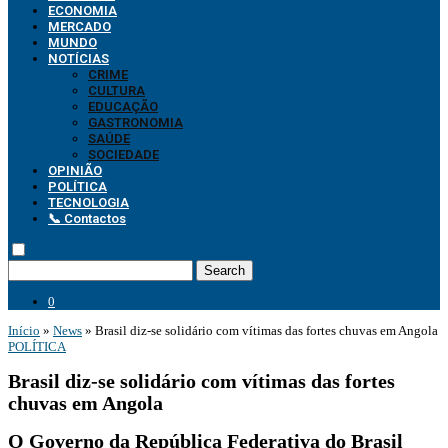
ECONOMIA
MERCADO
MUNDO
NOTÍCIAS
CRIME
CULTURA
EDUCAÇÃO
GASTRONOMIA
SAÚDE
SOCIEDADE
OPINIÃO
POLÍTICA
TECNOLOGIA
📞 Contactos
Search
0
Início
»
News
»
Brasil diz-se solidário com vítimas das fortes chuvas em Angola
POLÍTICA
Brasil diz-se solidário com vítimas das fortes
chuvas em Angola
O Governo da República Federativa do Brasil