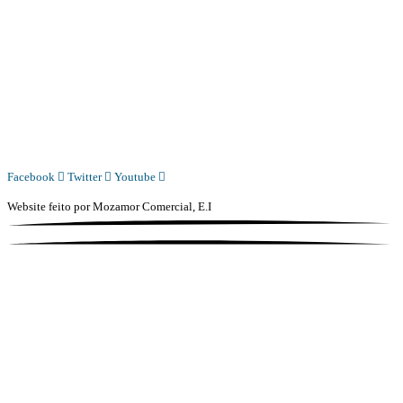
Diário Independente (DI)
é um Jornal digital generalista ao serviço de Angola, com uma linha editorial
própria e Independente do poder político e económico. Com esta empresa para estar em contactos:
Whatsapp:
+244 927 209 599;
COMERCIAL@DIARIOINDEPENDENTE.INFO
REDACAO@DIARIOINDEPENDENTE.INFO
Facebook
Twitter
Youtube
Website feito por
Mozamor Comercial, E.I
@2025 – TODOS DIREITOS RESERVADOS AO DIÁRIO INDEPENDENTE |
SUPORTE TÉCNICO DIONTÓNIO MULTIMEDIA, LDA