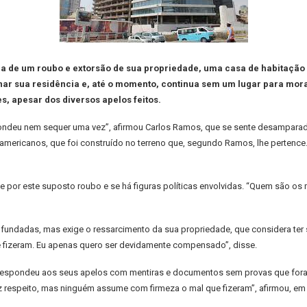
ma de um roubo e extorsão de sua propriedade, uma casa de habitação
nar sua residência e, até o momento, continua sem um lugar para mora
, apesar dos diversos apelos feitos.
spondeu nem sequer uma vez”, afirmou Carlos Ramos, que se sente desampar
 americanos, que foi construído no terreno que, segundo Ramos, lhe pertence.
por este suposto roubo e se há figuras políticas envolvidas. “Quem são o
ndadas, mas exige o ressarcimento da sua propriedade, que considera ter s
fizeram. Eu apenas quero ser devidamente compensado”, disse.
 respondeu aos seus apelos com mentiras e documentos sem provas que fora
 respeito, mas ninguém assume com firmeza o mal que fizeram”, afirmou, em