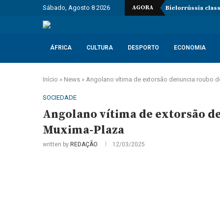
Sábado, Agosto 8 2026
AGORA
Bielorrússia clas
ÁFRICA
CULTURA
DESPORTO
ECONOMIA
Início
»
News
»
Angolano vítima de extorsão denuncia roubo d
SOCIEDADE
Angolano vítima de extorsão de
Muxima-Plaza
written by
REDAÇÃO
12/03/2025