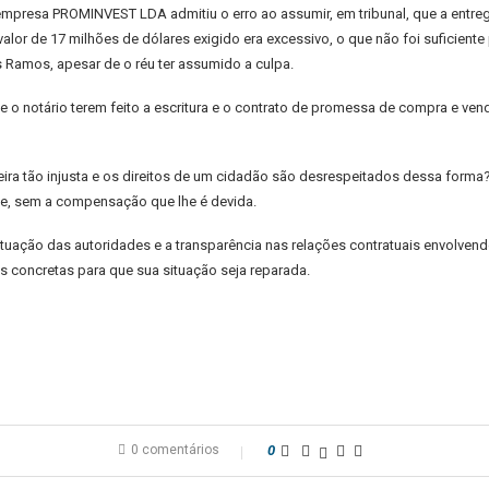
presa PROMINVEST LDA admitiu o erro ao assumir, em tribunal, que a entrega
or de 17 milhões de dólares exigido era excessivo, o que não foi suficiente p
Ramos, apesar de o réu ter assumido a culpa.
 e o notário terem feito a escritura e o contrato de promessa de compra e
neira tão injusta e os direitos de um cidadão são desrespeitados dessa forma
e, sem a compensação que lhe é devida.
atuação das autoridades e a transparência nas relações contratuais envolven
 concretas para que sua situação seja reparada.
0 comentários
0