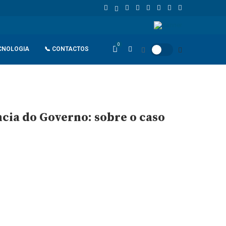
de retaliação
João Lourenço recebe cumprimentos de despedida d
0
CNOLOGIA
📞 CONTACTOS
cia do Governo: sobre o caso