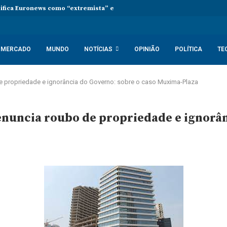
sifica Euronews como “extremista” e Tsikhanouskaya acusa Lukashenko 
MERCADO
MUNDO
NOTÍCIAS
OPINIÃO
POLÍTICA
TE
e propriedade e ignorância do Governo: sobre o caso Muxima-Plaza
nuncia roubo de propriedade e ignorân