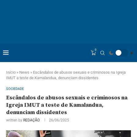
0
Início
»
News
»
Escândalos de abusos sexuais e criminosos na Igreja
IMUT a teste de Kamalandua, denunciam dissidentes
SOCIEDADE
Escândalos de abusos sexuais e criminosos na
Igreja IMUT a teste de Kamalandua,
denunciam dissidentes
written by
REDAÇÃO
26/06/2025