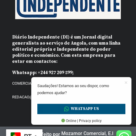
Diário Independente (DI)
é um Jornal digital
generalista ao serviço de Angola, com uma linha
editorial própria e Independente do poder
político e económico. Com esta empresa para
estar em contactos:
Whatsapp:
+244 927 209 599;
COMERCIAL@DIARIOINDEPENDENTE.INFO
Saudações! Estamos ao seu dispor, como
podemos ajudar?
REDACAO@DIARIOINDEPENDENTE.INFO
WHATSAPP US
Online | Privacy policy
Mozamor Comercial, E.I
Website feito por