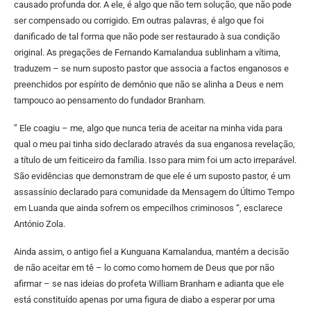
causado profunda dor. A ele, é algo que não tem solução, que não pode
ser compensado ou corrigido. Em outras palavras, é algo que foi
danificado de tal forma que não pode ser restaurado à sua condição
original. As pregações de Fernando Kamalandua sublinham a vítima,
traduzem – se num suposto pastor que associa a factos enganosos e
preenchidos por espírito de demônio que não se alinha a Deus e nem
tampouco ao pensamento do fundador Branham.
” Ele coagiu – me, algo que nunca teria de aceitar na minha vida para
qual o meu pai tinha sido declarado através da sua enganosa revelação,
a título de um feiticeiro da família. Isso para mim foi um acto irreparável.
São evidências que demonstram de que ele é um suposto pastor, é um
assassínio declarado para comunidade da Mensagem do Último Tempo
em Luanda que ainda sofrem os empecilhos criminosos “, esclarece
António Zola.
Ainda assim, o antigo fiel a Kunguana Kamalandua, mantém a decisão
de não aceitar em tê – lo como como homem de Deus que por não
afirmar – se nas ideias do profeta William Branham e adianta que ele
está constituído apenas por uma figura de diabo a esperar por uma