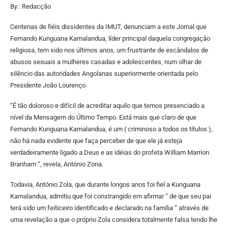
By : Redacção
Centenas de fiéis dissidentes da IMUT, denunciam a este Jornal que
Fernando Kunguana Kamalandua, líder principal daquela congregação
religiosa, tem sido nos últimos anos, um frustrante de escândalos de
abusos sexuais a mulheres casadas e adolescentes, num olhar de
silêncio das autoridades Angolanas superiormente orientada pelo
Presidente João Lourenço.
“É tão doloroso e difícil de acreditar aquilo que temos presenciado a
nível da Mensagem do Último Tempo. Está mais que claro de que
Fernando Kunguana Kamalandua, é um ( criminoso a todos os títulos ),
não há nada evidente que faça perceber de que ele já esteja
verdadeiramente ligado a Deus e as idéias do profeta William Marrion
Branham “, revela, António Zona.
Todavia, António Zola, que durante longos anos foi fiel a Kunguana
Kamalandua, admitiu que foi constrangido em afirmar “ de que seu pai
terá sido um feiticeiro identificado e declarado na família “ através de
uma revelação a que o próprio Zola considera totalmente falsa tendo lhe