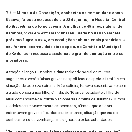
B
ié — Micaela da Conceição, conhecida na comunidade como
Kasova, faleceu no passado dia 23 de junho, no Hospital Central
do Bié, vítima de fome severa. A mulher de 45 anos, natural de
Katabola, vivia em extrema vulnerabilidade no Bairro Embala,
próximo à Igreja IESA, em condições habitacionais precárias. O
seu funeral ocorreu dois dias depois, no Cemitério Municipal
do Kwitu, com escassa assistência e grande comoção entre os
moradores.
A tragédia lançou luz sobre a dura realidade social de muitos
angolanos e expôs falhas graves nas políticas de apoio a famílias em
situação de pobreza extrema. Mãe solteira, Kasova sustentava-se com
a ajuda do seu único filho, Chinda, de 16 anos, estudante e filho do
atual comandante da Polícia Nacional da Comuna de Tulumba/Trumba.
O adolescente, visivelmente emocionado, afirmou que os dois
enfrentavam graves dificuldades alimentares, situação que era do
conhecimento da vizinhança, mas ignorada pelas autoridades.
“Se tivesse dado antes, talvez salvasse a vida da minha mãe”