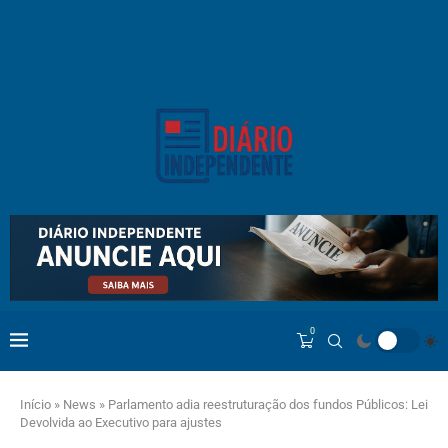
0
Início
»
News
»
Parlamento adia reestruturação dos fundos Públicos: Lei
Devolvida ao Executivo para ajustes