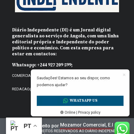
Diário Independente (DI)
é um Jornal digital
generalista ao serviço de Angola, com uma linha
editorial própria e Independente do poder
político e económico. Com esta empresa para
estar em contactos:
Whatsapp:
+244 927 209 599;
COMERCIAL@DIARIOINDEPENDENTE.INFO
Saudações! Estamos ao seu dispor, como
podemos ajudar?
REDACAO@DIARIOINDEPENDENTE.INFO
WHATSAPP US
🟢 Online | Privacy policy
Mozamor Comercial, E.I
PT
Website feito por
@2025 – TODOS DIREITOS RESERVADOS AO DIÁRIO INDEPENDENTE |