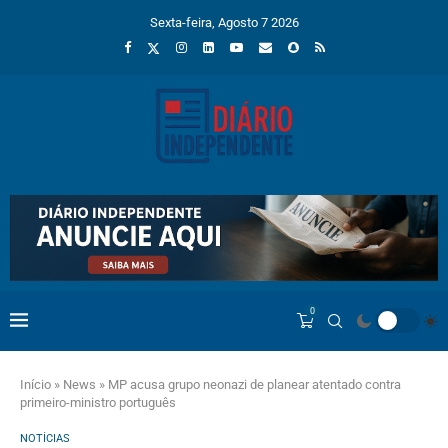
Sexta-feira, Agosto 7 2026
0
Início
»
News
»
MP acusa grupo neonazi de planear atentado contra
primeiro-ministro português
NOTÍCIAS