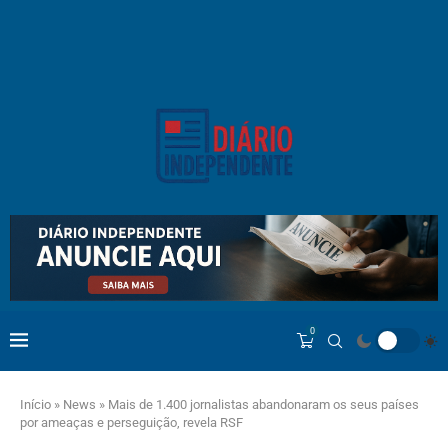
0
Início
»
News
»
Mais de 1.400 jornalistas abandonaram os seus países
por ameaças e perseguição, revela RSF