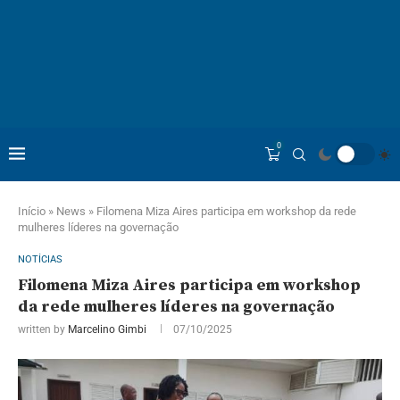
0
Início
»
News
»
Filomena Miza Aires participa em workshop da rede
mulheres líderes na governação
NOTÍCIAS
Filomena Miza Aires participa em workshop
da rede mulheres líderes na governação
written by
Marcelino Gimbi
07/10/2025