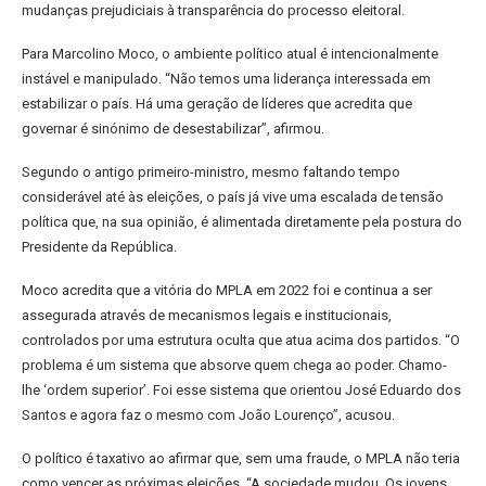
mudanças prejudiciais à transparência do processo eleitoral.
Para Marcolino Moco, o ambiente político atual é intencionalmente
instável e manipulado. “Não temos uma liderança interessada em
estabilizar o país. Há uma geração de líderes que acredita que
governar é sinónimo de desestabilizar”, afirmou.
Segundo o antigo primeiro-ministro, mesmo faltando tempo
considerável até às eleições, o país já vive uma escalada de tensão
política que, na sua opinião, é alimentada diretamente pela postura do
Presidente da República.
Moco acredita que a vitória do MPLA em 2022 foi e continua a ser
assegurada através de mecanismos legais e institucionais,
controlados por uma estrutura oculta que atua acima dos partidos. “O
problema é um sistema que absorve quem chega ao poder. Chamo-
lhe ‘ordem superior’. Foi esse sistema que orientou José Eduardo dos
Santos e agora faz o mesmo com João Lourenço”, acusou.
O político é taxativo ao afirmar que, sem uma fraude, o MPLA não teria
como vencer as próximas eleições. “A sociedade mudou. Os jovens