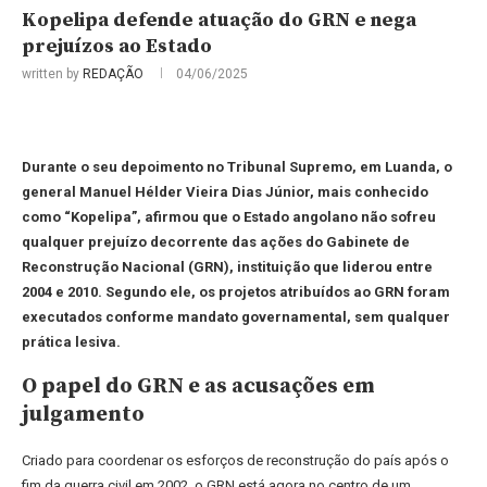
Kopelipa defende atuação do GRN e nega
prejuízos ao Estado
written by
REDAÇÃO
04/06/2025
Durante o seu depoimento no Tribunal Supremo, em Luanda, o
general Manuel Hélder Vieira Dias Júnior, mais conhecido
como “Kopelipa”, afirmou que o Estado angolano não sofreu
qualquer prejuízo decorrente das ações do Gabinete de
Reconstrução Nacional (GRN), instituição que liderou entre
2004 e 2010. Segundo ele, os projetos atribuídos ao GRN foram
executados conforme mandato governamental, sem qualquer
prática lesiva.
O papel do GRN e as acusações em
julgamento
Criado para coordenar os esforços de reconstrução do país após o
fim da guerra civil em 2002, o GRN está agora no centro de um