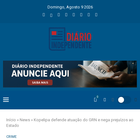
Domingo, Agosto 9 2026
0
Início
»
News
»
Kopelipa defende atuação do GRN e nega prejuízos ao
Estado
CRIME