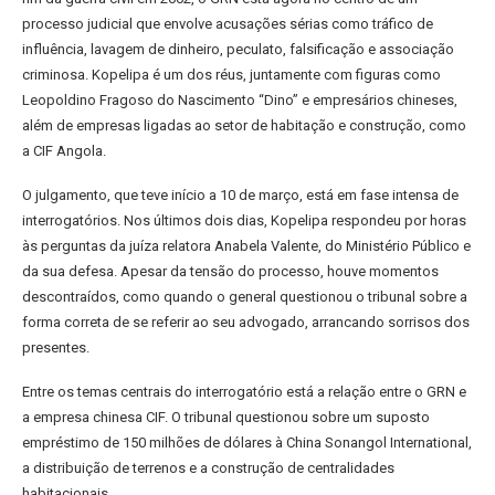
processo judicial que envolve acusações sérias como tráfico de
influência, lavagem de dinheiro, peculato, falsificação e associação
criminosa. Kopelipa é um dos réus, juntamente com figuras como
Leopoldino Fragoso do Nascimento “Dino” e empresários chineses,
além de empresas ligadas ao setor de habitação e construção, como
a CIF Angola.
O julgamento, que teve início a 10 de março, está em fase intensa de
interrogatórios. Nos últimos dois dias, Kopelipa respondeu por horas
às perguntas da juíza relatora Anabela Valente, do Ministério Público e
da sua defesa. Apesar da tensão do processo, houve momentos
descontraídos, como quando o general questionou o tribunal sobre a
forma correta de se referir ao seu advogado, arrancando sorrisos dos
presentes.
Entre os temas centrais do interrogatório está a relação entre o GRN e
a empresa chinesa CIF. O tribunal questionou sobre um suposto
empréstimo de 150 milhões de dólares à China Sonangol International,
a distribuição de terrenos e a construção de centralidades
habitacionais.