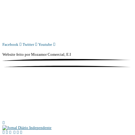
Whatsapp:
+244 927 209 599;
COMERCIAL@DIARIOINDEPENDENTE.INFO
REDACAO@DIARIOINDEPENDENTE.INFO
Facebook
Twitter
Youtube
Website feito por
Mozamor Comercial, E.I
@2025 – TODOS DIREITOS RESERVADOS AO DIÁRIO INDEPENDENTE |
SUPORTE TÉCNICO DIONTÓNIO MULTIMEDIA, LDA