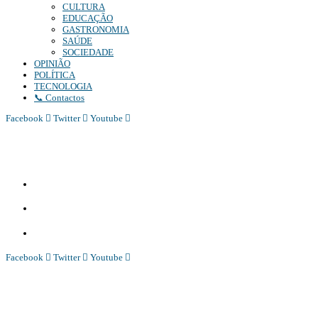
CULTURA
EDUCAÇÃO
GASTRONOMIA
SAÚDE
SOCIEDADE
OPINIÃO
POLÍTICA
TECNOLOGIA
📞 Contactos
Facebook
Twitter
Youtube
Diário Independente (DI)
é um Jornal digital generalista ao serviço de Angola, com uma linha editorial
própria e Independente do poder político e económico. Com esta empresa para estar em contactos:
Whatsapp:
+244 927 209 599;
Comercial:
COMERCIAL@DIARIOINDEPENDENTE.INFO
Denuncia:
REDACAO@DIARIOINDEPENDENTE.INFO
Facebook
Twitter
Youtube
Diário Independente (DI)
é um Jornal digital generalista ao serviço de Angola, com uma linha editorial
própria e Independente do poder político e económico. Com esta empresa para estar em contactos: