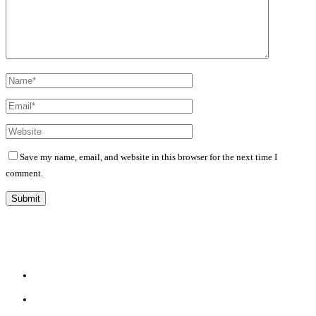
Save my name, email, and website in this browser for the next time I
comment.
Diário Independente (DI)
é um Jornal digital generalista ao serviço de Angola, com uma linha editorial
própria e Independente do poder político e económico. Com esta empresa para estar em contactos:
Whatsapp:
+244 927 209 599;
Comercial:
COMERCIAL@DIARIOINDEPENDENTE.INFO