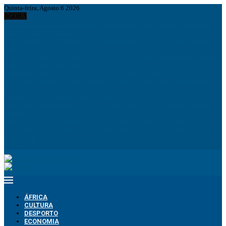
Quinta-feira, Agosto 6 2026
AGORA
Irão e Omã acordam rota marítima no Estreito de Ormuz enquanto persistem
divergências com os EUA
Figo pede saída de Infantino e acusa presidente da FIFA de agir em benefício
próprio
Autocarros municipais chegaram à cidade e já arranjaram inimigos em Lichinga
Analisada situação dos angolanos na África do Sul
Prorrogado prazo de inscrição aos cursos dos Institutos médios
Ministro do interior diz que fenémeno “quínguila” tem os dias contados em
Angola
Lançado projecto habitacional Vila dos Kuduristas em Luanda
Apresentado programa que prevê intervencionar 226 KM de infraestruturas em
Luanda
Mentiras do Pastor Kamalandua “ fazem vigília “ a Ministro Filipe Zau
Presidente João Lourenço manifesta pesar por trágico acidente rodoviário no
Cuanza Sul
ÁFRICA
CULTURA
DESPORTO
ECONOMIA