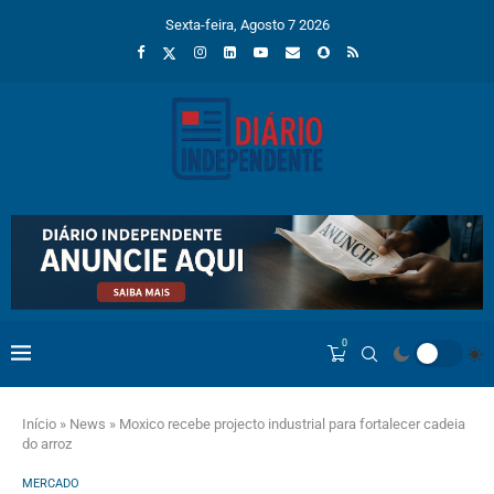
Sexta-feira, Agosto 7 2026
0
Início
»
News
»
Moxico recebe projecto industrial para fortalecer cadeia
do arroz
MERCADO