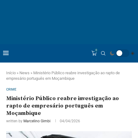
0
Início
»
News
»
Ministério Público reabre investigação ao rapto de
empresário português em Moçambique
CRIME
Ministério Público reabre investigação ao
rapto de empresário português em
Moçambique
written by
Marcelino Gimbi
04/04/2026