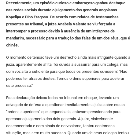
Recentemente, um episódio curioso e embaraçoso ganhou destaque
nas redes sociais durante o julgamento dos generais angolanos
Kopelipa e Dino Fragoso. De acordo com relatos de testemunhas
presentes no tribunal, a juíza Anabela Valente se viu forçada a
interromper o processo devido à ausência de um intérprete de
mandarim, necessário para a tradução das falas de um dos réus, que é
chinês.
O momento de tensão teve um desfecho ainda mais intrigante quando a
juíza, aparentemente aflita, foi ouvida a sussurrar para um colega, mas
com voz alta o suficiente para que todos os presentes ouvissem: “Não
podemos ter atrasos destes. Temos ordens superiores para acelerar
este processo.”
Essa declaração deixou todos no tribunal em choque, levando um
advogado de defesa a questionar imediatamente a juíza sobre essas
“ordens superiores” que, segundo ela, estavam pressionando para
apressar o julgamento dos dois generais. A juíza, visivelmente
desconcertada e com sinais de nervosismo, tentou contornar a
situação, mas sem muito sucesso. Quando um de seus colegas tentou