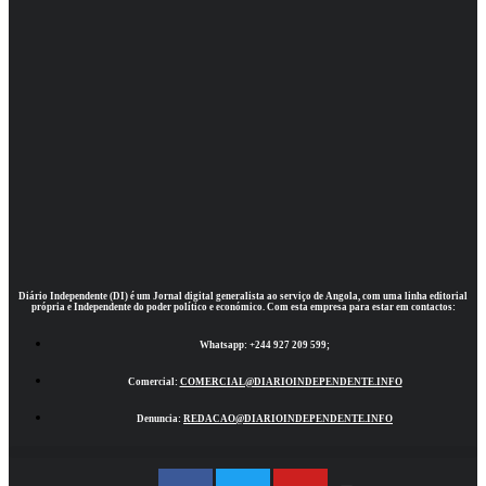
Diário Independente (DI)
é um Jornal digital generalista ao serviço de Angola, com uma linha editorial
própria e Independente do poder político e económico. Com esta empresa para estar em contactos:
Whatsapp:
+244 927 209 599;
Comercial:
COMERCIAL@DIARIOINDEPENDENTE.INFO
Denuncia:
REDACAO@DIARIOINDEPENDENTE.INFO