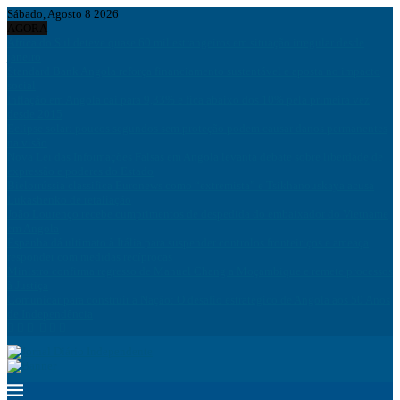
Sábado, Agosto 8 2026
AGORA
África do Sul deteve quase 60 mil estrangeiros em situação irregular desde
janeiro
Standard Bank Angola reforça financiamento sustentável e aposta no impacto
social
Inflação em Angola cai para 9,33% e fica abaixo dos 10% pela primeira vez
desde 2015
Eclipse solar: poucos segundos sem proteção podem causar danos permanentes
na visão
Nova Lei das Informações Falsas em Angola levanta debate sobre liberdade de
expressão e poderes do Estado
Bielorrússia classifica Euronews como “extremista” e Tsikhanouskaya acusa
Lukashenko de retaliação
João Lourenço recebe cumprimentos de despedida do embaixador do Vietname
em Angola
Espanha dá ultimato à Itália para suspender controlos fronteiriços e ameaça
responder com medidas recíprocas
Ministro confirma regresso de Manuel Chang a Moçambique e remete processos
à Justiça
Comunicar para construir a Nação: O desafio estratégico de Angola aos 50 Anos
de Independência