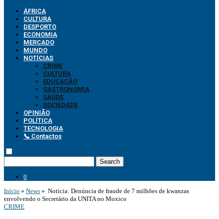
ÁFRICA
CULTURA
DESPORTO
ECONOMIA
MERCADO
MUNDO
NOTÍCIAS
CRIME
CULTURA
EDUCAÇÃO
GASTRONOMIA
SAÚDE
SOCIEDADE
OPINIÃO
POLÍTICA
TECNOLOGIA
📞 Contactos
Search
0
Início
»
News
»
Notícia: Denúncia de fraude de 7 milhões de kwanzas
envolvendo o Secretário da UNITA no Moxico
CRIME