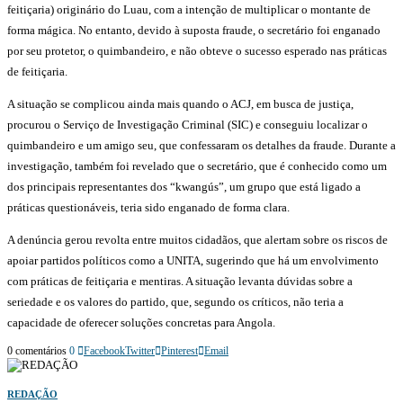
feitiçaria) originário do Luau, com a intenção de multiplicar o montante de
forma mágica. No entanto, devido à suposta fraude, o secretário foi enganado
por seu protetor, o quimbandeiro, e não obteve o sucesso esperado nas práticas
de feitiçaria.
A situação se complicou ainda mais quando o ACJ, em busca de justiça,
procurou o Serviço de Investigação Criminal (SIC) e conseguiu localizar o
quimbandeiro e um amigo seu, que confessaram os detalhes da fraude. Durante a
investigação, também foi revelado que o secretário, que é conhecido como um
dos principais representantes dos “kwangús”, um grupo que está ligado a
práticas questionáveis, teria sido enganado de forma clara.
A denúncia gerou revolta entre muitos cidadãos, que alertam sobre os riscos de
apoiar partidos políticos como a UNITA, sugerindo que há um envolvimento
com práticas de feitiçaria e mentiras. A situação levanta dúvidas sobre a
seriedade e os valores do partido, que, segundo os críticos, não teria a
capacidade de oferecer soluções concretas para Angola.
0 comentários
0
Facebook
Twitter
Pinterest
Email
REDAÇÃO