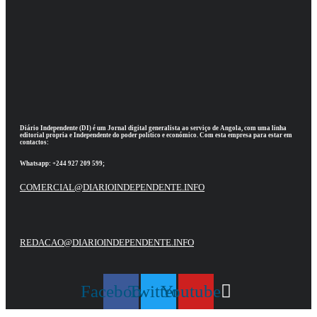
Diário Independente (DI)
é um Jornal digital generalista ao serviço de Angola, com uma linha
editorial própria e Independente do poder político e económico. Com esta empresa para estar em
contactos:
Whatsapp:
+244 927 209 599;
COMERCIAL@DIARIOINDEPENDENTE.INFO
REDACAO@DIARIOINDEPENDENTE.INFO
Facebook
Twitter
Youtube