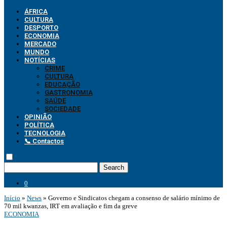
ÁFRICA
CULTURA
DESPORTO
ECONOMIA
MERCADO
MUNDO
NOTÍCIAS
CRIME
CULTURA
EDUCAÇÃO
GASTRONOMIA
SAÚDE
SOCIEDADE
OPINIÃO
POLÍTICA
TECNOLOGIA
📞 Contactos
Search
0
Início
»
News
»
Governo e Sindicatos chegam a consenso de salário mínimo de
70 mil kwanzas, IRT em avaliação e fim da greve
ECONOMIA