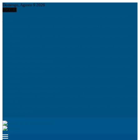
Domingo, Agosto 9 2026
AGORA
África do Sul deteve quase 60 mil estrangeiros em situação irregular desde
janeiro
Standard Bank Angola reforça financiamento sustentável e aposta no impacto
social
Inflação em Angola cai para 9,33% e fica abaixo dos 10% pela primeira vez
desde 2015
Eclipse solar: poucos segundos sem proteção podem causar danos permanentes
na visão
Nova Lei das Informações Falsas em Angola levanta debate sobre liberdade de
expressão e poderes do Estado
Bielorrússia classifica Euronews como “extremista” e Tsikhanouskaya acusa
Lukashenko de retaliação
João Lourenço recebe cumprimentos de despedida do embaixador do Vietname
em Angola
Espanha dá ultimato à Itália para suspender controlos fronteiriços e ameaça
responder com medidas recíprocas
Ministro confirma regresso de Manuel Chang a Moçambique e remete processos
à Justiça
Comunicar para construir a Nação: O desafio estratégico de Angola aos 50 Anos
de Independência