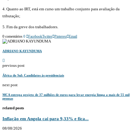
4. Quanto ao IRT, está em curso um trabalho conjunto para avaliação da
tributação;
5. Fim da greve dos trabalhadores.
0 comentários
0
Facebook
Twitter
Pinterest
Email
ADRIANO KAYUNDUMA
previous post
África do Sul: Candidatos às presidenciais
next post
MCA entrega projeto de 37 milhões de euros para levar energia limpa a mais de 55 mil
pessoas
related posts
Inflação em Angola cai para 9,33% e fica...
08/08/2026