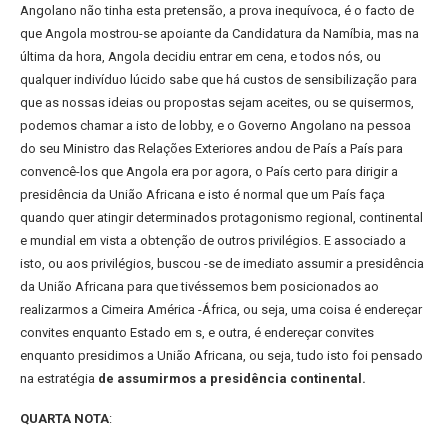
Angolano não tinha esta pretensão, a prova inequívoca, é o facto de
que Angola mostrou-se apoiante da Candidatura da Namíbia, mas na
última da hora, Angola decidiu entrar em cena, e todos nós, ou
qualquer indivíduo lúcido sabe que há custos de sensibilização para
que as nossas ideias ou propostas sejam aceites, ou se quisermos,
podemos chamar a isto de lobby, e o Governo Angolano na pessoa
do seu Ministro das Relações Exteriores andou de País a País para
convencê-los que Angola era por agora, o País certo para dirigir a
presidência da União Africana e isto é normal que um País faça
quando quer atingir determinados protagonismo regional, continental
e mundial em vista a obtenção de outros privilégios. E associado a
isto, ou aos privilégios, buscou -se de imediato assumir a presidência
da União Africana para que tivéssemos bem posicionados ao
realizarmos a Cimeira América -África, ou seja, uma coisa é endereçar
convites enquanto Estado em s, e outra, é endereçar convites
enquanto presidimos a União Africana, ou seja, tudo isto foi pensado
na estratégia
de assumirmos a presidência continental.
QUARTA NOTA
: