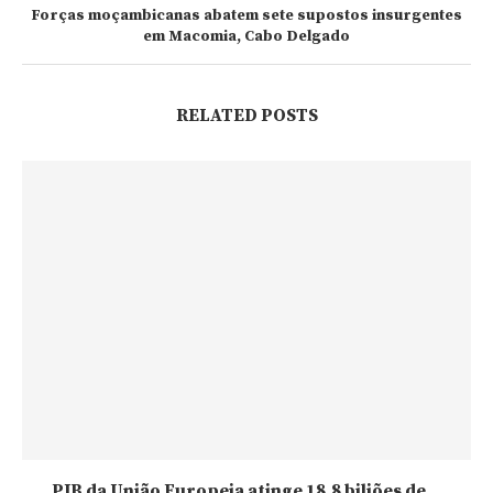
Forças moçambicanas abatem sete supostos insurgentes
em Macomia, Cabo Delgado
RELATED POSTS
PIB da União Europeia atinge 18,8 biliões de...