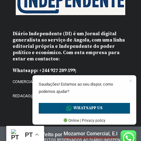
Diário Independente (DI)
é um Jornal digital
generalista ao serviço de Angola, com uma linha
editorial própria e Independente do poder
político e económico. Com esta empresa para
estar em contactos:
Whatsapp:
+244 927 209 599;
COMERCIAL@DIARIOINDEPENDENTE.INFO
Saudações! Estamos ao seu dispor, como
podemos ajudar?
REDACAO@DIARIOINDEPENDENTE.INFO
WHATSAPP US
Online | Privacy policy
Mozamor Comercial, E.I
PT
Website feito por
@2025 – TODOS DIREITOS RESERVADOS AO DIÁRIO INDEPENDENTE |