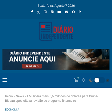
Sexta-feira, Agosto 7 2026
0
Início
»
News
»
FMI libera mais 6,5 milhões de dólares para Guiné-
Bissau após oitava revisão do programa financeiro
ECONOMIA