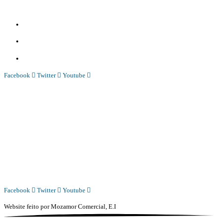
Diário Independente (DI)
é um Jornal digital generalista ao serviço de Angola, com uma linha editorial
própria e Independente do poder político e económico. Com esta empresa para estar em contactos:
Whatsapp:
+244 927 209 599;
Comercial:
COMERCIAL@DIARIOINDEPENDENTE.INFO
Denuncia:
REDACAO@DIARIOINDEPENDENTE.INFO
Facebook
Twitter
Youtube
Diário Independente (DI)
é um Jornal digital generalista ao serviço de Angola, com uma linha editorial
própria e Independente do poder político e económico. Com esta empresa para estar em contactos:
Whatsapp:
+244 927 209 599;
COMERCIAL@DIARIOINDEPENDENTE.INFO
REDACAO@DIARIOINDEPENDENTE.INFO
Facebook
Twitter
Youtube
Website feito por
Mozamor Comercial, E.I