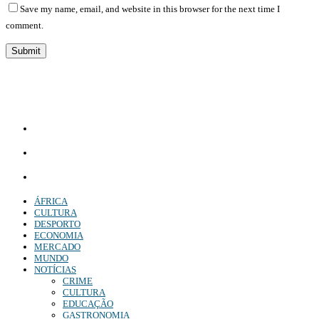
Save my name, email, and website in this browser for the next time I
comment.
Diário Independente (DI)
é um Jornal digital generalista ao serviço de Angola, com uma linha editorial
própria e Independente do poder político e económico. Com esta empresa para estar em contactos:
Whatsapp:
+244 927 209 599;
Comercial:
COMERCIAL@DIARIOINDEPENDENTE.INFO
Denuncia:
REDACAO@DIARIOINDEPENDENTE.INFO
ÁFRICA
CULTURA
DESPORTO
ECONOMIA
MERCADO
MUNDO
NOTÍCIAS
CRIME
CULTURA
EDUCAÇÃO
GASTRONOMIA