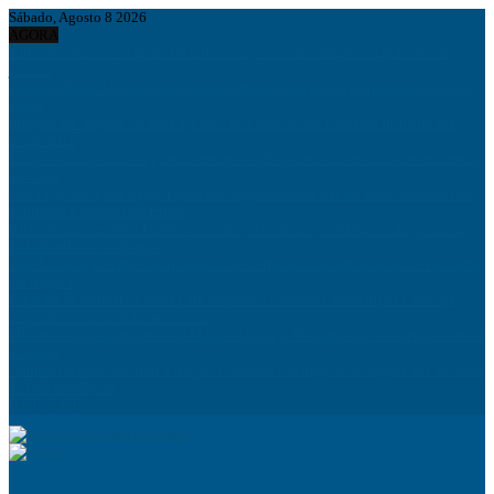
Sábado, Agosto 8 2026
AGORA
África do Sul deteve quase 60 mil estrangeiros em situação irregular desde
janeiro
Standard Bank Angola reforça financiamento sustentável e aposta no impacto
social
Inflação em Angola cai para 9,33% e fica abaixo dos 10% pela primeira vez
desde 2015
Eclipse solar: poucos segundos sem proteção podem causar danos permanentes
na visão
Nova Lei das Informações Falsas em Angola levanta debate sobre liberdade de
expressão e poderes do Estado
Bielorrússia classifica Euronews como “extremista” e Tsikhanouskaya acusa
Lukashenko de retaliação
João Lourenço recebe cumprimentos de despedida do embaixador do Vietname
em Angola
Espanha dá ultimato à Itália para suspender controlos fronteiriços e ameaça
responder com medidas recíprocas
Ministro confirma regresso de Manuel Chang a Moçambique e remete processos
à Justiça
Comunicar para construir a Nação: O desafio estratégico de Angola aos 50 Anos
de Independência