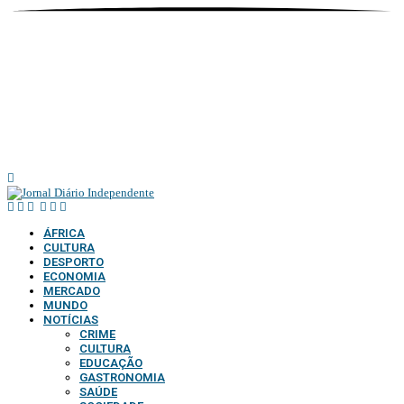
@2025 – TODOS DIREITOS RESERVADOS AO DIÁRIO INDEPENDENTE |
SUPORTE TÉCNICO DIONTÓNIO MULTIMEDIA, LDA
ÁFRICA
CULTURA
DESPORTO
ECONOMIA
MERCADO
MUNDO
NOTÍCIAS
CRIME
CULTURA
EDUCAÇÃO
GASTRONOMIA
SAÚDE