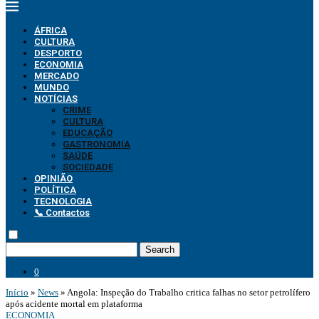
ÁFRICA
CULTURA
DESPORTO
ECONOMIA
MERCADO
MUNDO
NOTÍCIAS
CRIME
CULTURA
EDUCAÇÃO
GASTRONOMIA
SAÚDE
SOCIEDADE
OPINIÃO
POLÍTICA
TECNOLOGIA
📞 Contactos
Search
0
Início
»
News
»
Angola: Inspeção do Trabalho critica falhas no setor petrolífero
após acidente mortal em plataforma
ECONOMIA