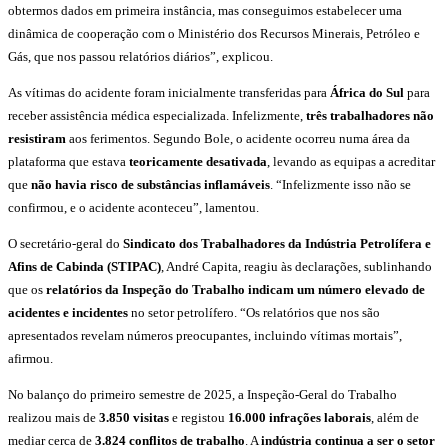
obtermos dados em primeira instância, mas conseguimos estabelecer uma
dinâmica de cooperação com o Ministério dos Recursos Minerais, Petróleo e
Gás, que nos passou relatórios diários”, explicou.
As vítimas do acidente foram inicialmente transferidas para
África do Sul
para
receber assistência médica especializada. Infelizmente,
três trabalhadores não
resistiram
aos ferimentos. Segundo Bole, o acidente ocorreu numa área da
plataforma que estava
teoricamente desativada
, levando as equipas a acreditar
que
não havia risco de substâncias inflamáveis
. “Infelizmente isso não se
confirmou, e o acidente aconteceu”, lamentou.
O secretário-geral do
Sindicato dos Trabalhadores da Indústria Petrolífera e
Afins de Cabinda (STIPAC)
, André Capita, reagiu às declarações, sublinhando
que os
relatórios da Inspeção do Trabalho indicam um número elevado de
acidentes e incidentes
no setor petrolífero. “Os relatórios que nos são
apresentados revelam números preocupantes, incluindo vítimas mortais”,
afirmou.
No balanço do primeiro semestre de 2025, a Inspeção-Geral do Trabalho
realizou mais de
3.850 visitas
e registou
16.000 infrações laborais
, além de
mediar cerca de
3.824 conflitos de trabalho
. A
indústria continua a ser o setor