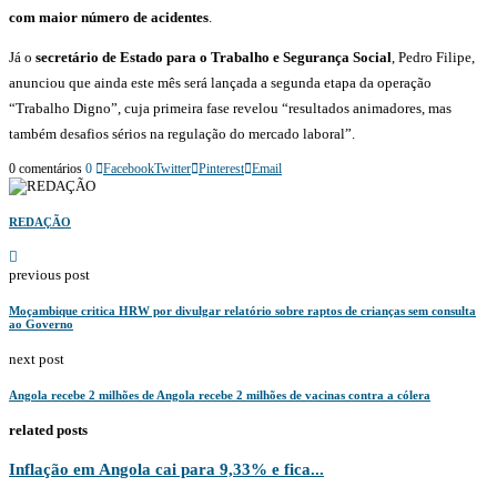
com maior número de acidentes
.
Já o
secretário de Estado para o Trabalho e Segurança Social
, Pedro Filipe,
anunciou que ainda este mês será lançada a segunda etapa da operação
“Trabalho Digno”, cuja primeira fase revelou “resultados animadores, mas
também desafios sérios na regulação do mercado laboral”.
0 comentários
0
Facebook
Twitter
Pinterest
Email
REDAÇÃO
previous post
Moçambique critica HRW por divulgar relatório sobre raptos de crianças sem consulta
ao Governo
next post
Angola recebe 2 milhões de Angola recebe 2 milhões de vacinas contra a cólera
related posts
Inflação em Angola cai para 9,33% e fica...