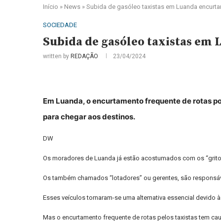
Início
»
News
»
Subida de gasóleo taxistas em Luanda encurta
SOCIEDADE
Subida de gasóleo taxistas em
written by
REDAÇÃO
23/04/2024
Em Luanda, o encurtamento frequente de rotas por 
para chegar aos destinos.
DW
Os moradores de Luanda já estão acostumados com os “gritos”
Os também chamados “lotadores” ou gerentes, são responsáve
Esses veículos tornaram-se uma alternativa essencial devido à
Mas o encurtamento frequente de rotas pelos taxistas tem cau