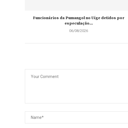
Funcionários da Pumangol no Uíge detidos por
especulação...
06/08/2026