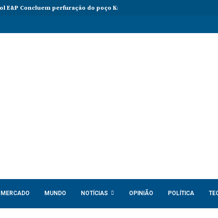
l E&P Concluem perfuração do poço Katambi-2 do bloco 24
PIB da 
MERCADO
MUNDO
NOTÍCIAS
OPINIÃO
POLÍTICA
TE