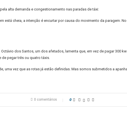
o pela alta demanda e congestionamento nas paradas de táxi:
em está cheia, a intenção é encurtar por causa do movimento da paragem. N
s. Octávio dos Santos, um dos afetados, lamenta que, em vez de pagar 300 k
de pegar três ou quatro táxis.
de, uma vez que as rotas já estão definidas. Mas somos submetidos a apanhar 
0 comentários
0