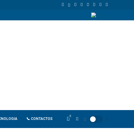
União Europeia atinge 18,8 biliões de euros em 2025 e Alemanha reforç
0
CNOLOGIA
📞 CONTACTOS