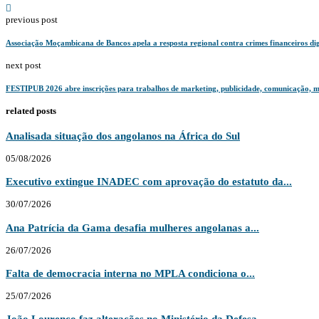
previous post
Associação Moçambicana de Bancos apela a resposta regional contra crimes financeiros dig
next post
FESTIPUB 2026 abre inscrições para trabalhos de marketing, publicidade, comunicação, me
related posts
Analisada situação dos angolanos na África do Sul
05/08/2026
Executivo extingue INADEC com aprovação do estatuto da...
30/07/2026
Ana Patrícia da Gama desafia mulheres angolanas a...
26/07/2026
Falta de democracia interna no MPLA condiciona o...
25/07/2026
João Lourenço faz alterações no Ministério da Defesa...