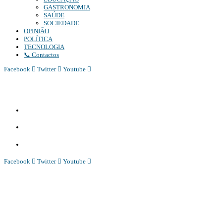
GASTRONOMIA
SAÚDE
SOCIEDADE
OPINIÃO
POLÍTICA
TECNOLOGIA
📞 Contactos
Facebook
Twitter
Youtube
Diário Independente (DI)
é um Jornal digital generalista ao serviço de Angola, com uma linha editorial própr
Whatsapp:
+244 927 209 599;
Comercial:
COMERCIAL@DIARIOINDEPENDENTE.INFO
Denuncia:
REDACAO@DIARIOINDEPENDENTE.INFO
Facebook
Twitter
Youtube
Diário Independente (DI)
é um Jornal digital generalista ao serviço de Angola, com uma linha editorial própr
Whatsapp:
+244 927 209 599;
COMERCIAL@DIARIOINDEPENDENTE.INFO