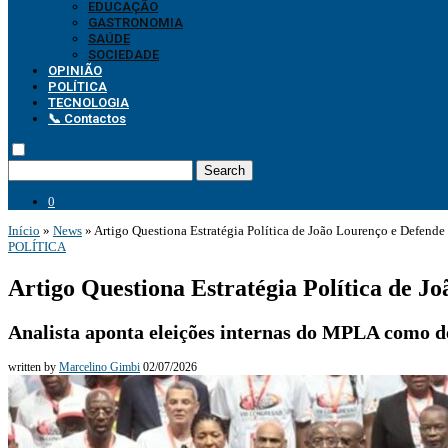
EDUCAÇÃO
GASTRONOMIA
SAÚDE
SOCIEDADE
OPINIÃO
POLÍTICA
TECNOLOGIA
📞 Contactos
Search
0
Início
»
News
»
Artigo Questiona Estratégia Política de João Lourenço e Defen
POLÍTICA
Artigo Questiona Estratégia Política de 
Analista aponta eleições internas do MPLA como de
written by
Marcelino Gimbi
02/07/2026