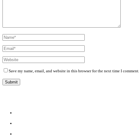
Save my name, email, and website in this browser for the next time I comment
Diário Independente (DI)
é um Jornal digital generalista ao serviço de Angola, com uma linha editorial própr
Whatsapp:
+244 927 209 599;
Comercial:
COMERCIAL@DIARIOINDEPENDENTE.INFO
Denuncia:
REDACAO@DIARIOINDEPENDENTE.INFO