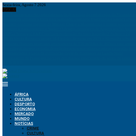
Sexta-feira, Agosto 7 2026
AGORA
João Lourenço recebe cumprimentos de despedida do embaixador do Vietname 
Espanha dá ultimato à Itália para suspender controlos fronteiriços e ameaça resp
Ministro confirma regresso de Manuel Chang a Moçambique e remete processos à
Comunicar para construir a Nação: O desafio estratégico de Angola aos 50 Anos 
ANPG e Sonangol E&P Concluem perfuração do poço Katambi-2 do bloco 24
PIB da União Europeia atinge 18,8 biliões de euros em 2025 e Alemanha reforça 
Empresas chinesas anunciam investimento de 150 milhões de dólares para impuls
Pesca ilegal durante período de veda preocupa operadores e ameaça reprodução 
Desmantelados grupos de exploração ilegal de diamantes na Lunda-Norte
Funcionários da Pumangol no Uíge detidos por especulação do preço da gasolina
ÁFRICA
CULTURA
DESPORTO
ECONOMIA
MERCADO
MUNDO
NOTÍCIAS
CRIME
CULTURA