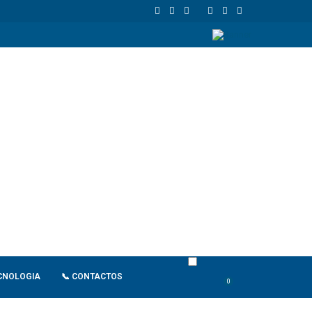
Standard Bank Angola reforça financiamento sustentável e aposta no im
CNOLOGIA
📞 CONTACTOS
0