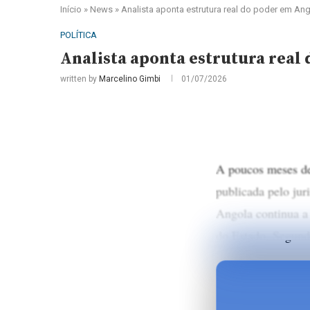
Início
»
News
»
Analista aponta estrutura real do poder em An
POLÍTICA
Analista aponta estrutura real
written by
Marcelino Gimbi
01/07/2026
A poucos meses de 
publicada pelo jur
Angola continua a 
do Estado. Segundo