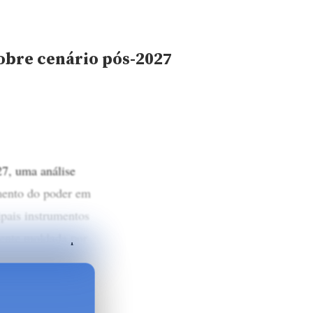
obre cenário pós-2027
27, uma análise
amento do poder em
ipais instrumentos
mente moldada por