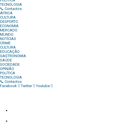
POLÍTICA
TECNOLOGIA
📞 Contactos
ÁFRICA
CULTURA
DESPORTO
ECONOMIA
MERCADO
MUNDO
NOTÍCIAS
CRIME
CULTURA
EDUCAÇÃO
GASTRONOMIA
SAÚDE
SOCIEDADE
OPINIÃO
POLÍTICA
TECNOLOGIA
📞 Contactos
Facebook
Twitter
Youtube
Diário Independente (DI)
é um Jornal digital generalista ao serv
contactos:
Whatsapp:
+244 927 209 599;
Comercial:
COMERCIAL@DIARIOINDEPENDENTE.INFO