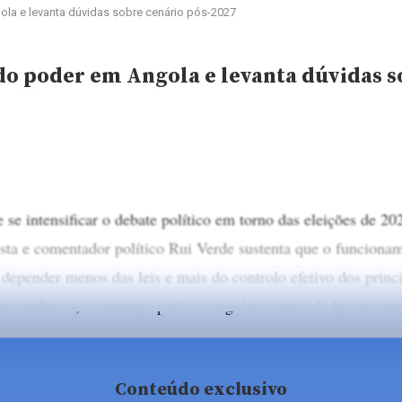
gola e levanta dúvidas sobre cenário pós-2027
 do poder em Angola e levanta dúvidas s
se intensificar o debate político em torno das eleições de 20
ista e comentador político Rui Verde sustenta que o funcion
depender menos das leis e mais do controlo efetivo dos princ
 a reflexão, a estrutura política angolana tem sido historica
Conteúdo exclusivo