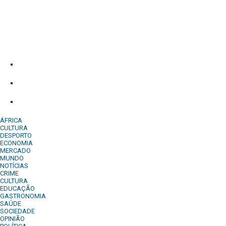
Diário Independente (DI)
é um Jornal digital generalista ao serv
contactos:
Whatsapp:
+244 927 209 599;
Comercial:
COMERCIAL@DIARIOINDEPENDENTE.INFO
Denuncia:
REDACAO@DIARIOINDEPENDENTE.INFO
ÁFRICA
CULTURA
DESPORTO
ECONOMIA
MERCADO
MUNDO
NOTÍCIAS
CRIME
CULTURA
EDUCAÇÃO
GASTRONOMIA
SAÚDE
SOCIEDADE
OPINIÃO