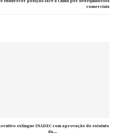
e endurecer posição face à China por desequilíbrios
comerciais
xecutivo extingue INADEC com aprovação do estatuto
da...