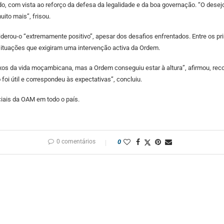
o, com vista ao reforço da defesa da legalidade e da boa governação. “O desej
ito mais”, frisou.
rou-o “extremamente positivo”, apesar dos desafios enfrentados. Entre os prin
situações que exigiram uma intervenção activa da Ordem.
s da vida moçambicana, mas a Ordem conseguiu estar à altura”, afirmou, reco
i útil e correspondeu às expectativas”, concluiu.
iais da OAM em todo o país.
0 comentários
0