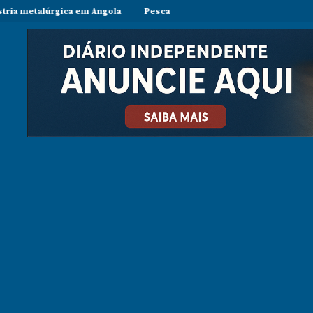
m Angola
Pesca ilegal durante período de veda preocupa operador