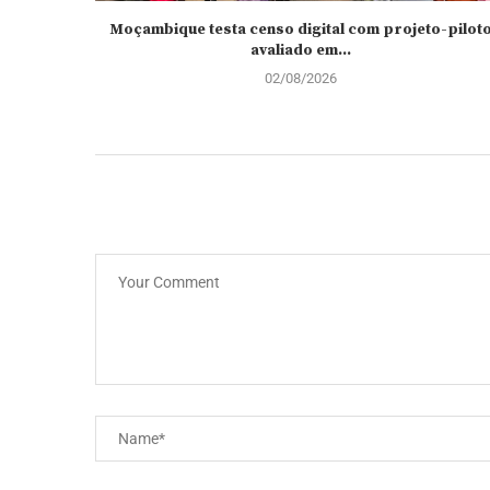
Moçambique testa censo digital com projeto-pilot
avaliado em...
02/08/2026