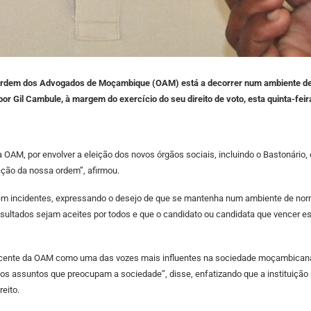
Ordem dos Advogados de Moçambique (OAM) está a decorrer num ambiente de n
por Gil Cambule, à margem do exercício do seu direito de voto, esta quinta-fei
AM, por envolver a eleição dos novos órgãos sociais, incluindo o Bastonário, 
ção da nossa ordem”, afirmou.
em incidentes, expressando o desejo de que se mantenha num ambiente de norm
esultados sejam aceites por todos e que o candidato ou candidata que vencer es
crescente da OAM como uma das vozes mais influentes na sociedade moçambican
rsos assuntos que preocupam a sociedade”, disse, enfatizando que a institui
eito.