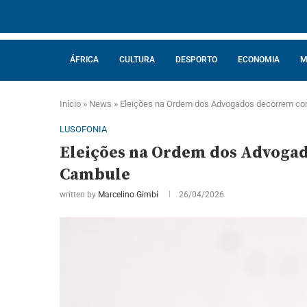
ÁFRICA
CULTURA
DESPORTO
ECONOMIA
M
Início
»
News
»
Eleições na Ordem dos Advogados decorrem com 
LUSOFONIA
Eleições na Ordem dos Advogad
Cambule
written by
Marcelino Gimbi
26/04/2026