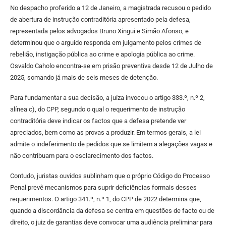
No despacho proferido a 12 de Janeiro, a magistrada recusou o pedido
de abertura de instrução contraditória apresentado pela defesa,
representada pelos advogados Bruno Xingui e Simão Afonso, e
determinou que o arguido responda em julgamento pelos crimes de
rebelião, instigação pública ao crime e apologia pública ao crime.
Osvaldo Caholo encontra-se em prisão preventiva desde 12 de Julho de
2025, somando já mais de seis meses de detenção.
Para fundamentar a sua decisão, a juíza invocou o artigo 333.º, n.º 2,
alínea c), do CPP, segundo o qual o requerimento de instrução
contraditória deve indicar os factos que a defesa pretende ver
apreciados, bem como as provas a produzir. Em termos gerais, a lei
admite o indeferimento de pedidos que se limitem a alegações vagas e
não contribuam para o esclarecimento dos factos.
Contudo, juristas ouvidos sublinham que o próprio Código do Processo
Penal prevê mecanismos para suprir deficiências formais desses
requerimentos. O artigo 341.º, n.º 1, do CPP de 2022 determina que,
quando a discordância da defesa se centra em questões de facto ou de
direito, o juiz de garantias deve convocar uma audiência preliminar para