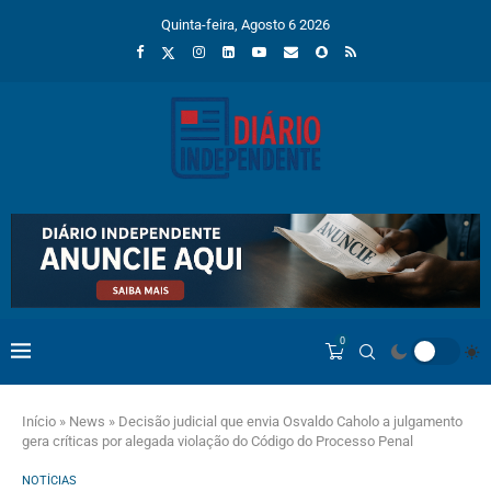
Quinta-feira, Agosto 6 2026
0
Início
»
News
»
Decisão judicial que envia Osvaldo Caholo a julgamento
gera críticas por alegada violação do Código do Processo Penal
NOTÍCIAS