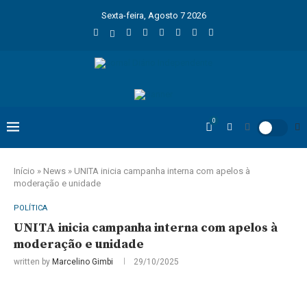
Sexta-feira, Agosto 7 2026
0
Início
»
News
»
UNITA inicia campanha interna com apelos à
moderação e unidade
POLÍTICA
UNITA inicia campanha interna com apelos à
moderação e unidade
written by
Marcelino Gimbi
29/10/2025