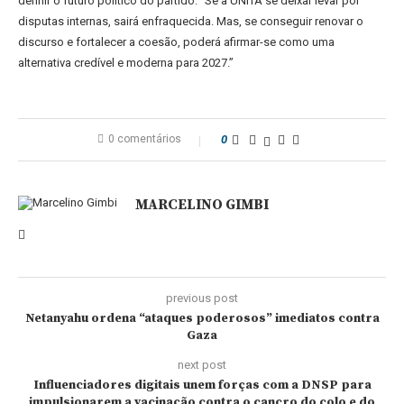
definir o futuro político do partido: “Se a UNITA se deixar levar por
disputas internas, sairá enfraquecida. Mas, se conseguir renovar o
discurso e fortalecer a coesão, poderá afirmar-se como uma
alternativa credível e moderna para 2027.”
0 comentários
0
MARCELINO GIMBI
previous post
Netanyahu ordena “ataques poderosos” imediatos contra
Gaza
next post
Influenciadores digitais unem forças com a DNSP para
impulsionarem a vacinação contra o cancro do colo e do