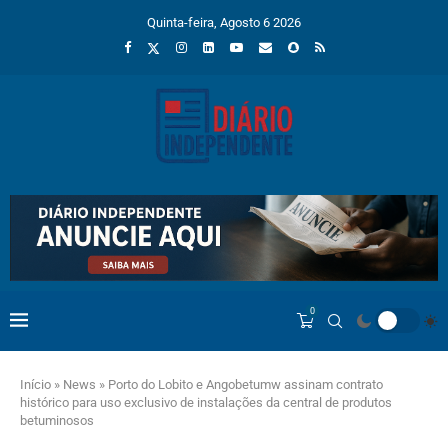
Quinta-feira, Agosto 6 2026
0
Início
»
News
»
Porto do Lobito e Angobetumw assinam contrato
histórico para uso exclusivo de instalações da central de produtos
betuminosos