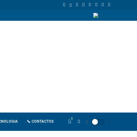
a liderança económica
Empresas chinesas anunciam investimento de
0
CNOLOGIA
📞 CONTACTOS