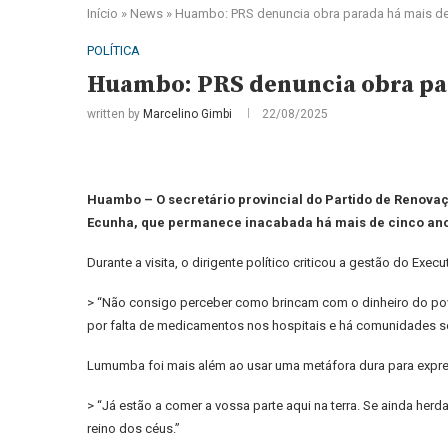
Início
»
News
»
Huambo: PRS denuncia obra parada há mais d
POLÍTICA
Huambo: PRS denuncia obra par
written by
Marcelino Gimbi
22/08/2025
Huambo – O secretário provincial do Partido de Renovaç
Ecunha, que permanece inacabada há mais de cinco an
Durante a visita, o dirigente político criticou a gestão do E
> “Não consigo perceber como brincam com o dinheiro do pov
por falta de medicamentos nos hospitais e há comunidades s
Lumumba foi mais além ao usar uma metáfora dura para expre
> “Já estão a comer a vossa parte aqui na terra. Se ainda her
reino dos céus.”