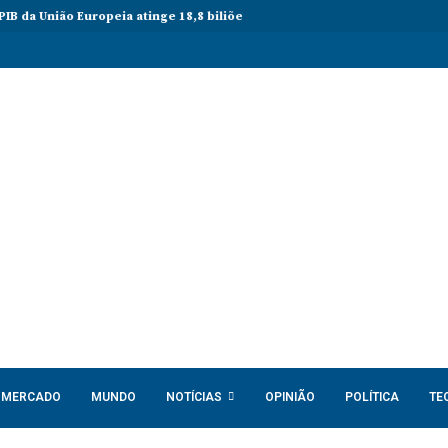
União Europeia atinge 18,8 biliões de euros em 2025 e Alemanha reforç
MERCADO
MUNDO
NOTÍCIAS
OPINIÃO
POLÍTICA
TE