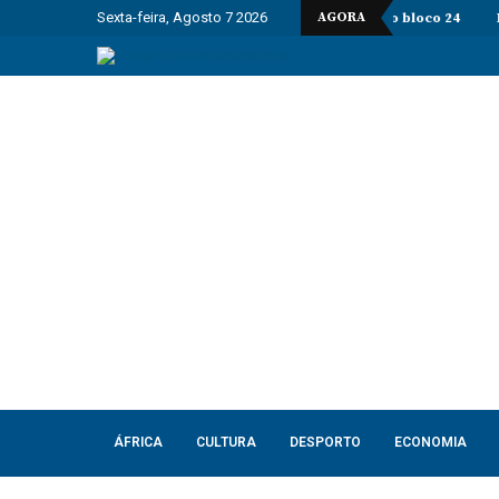
Sexta-feira, Agosto 7 2026
AGORA
l E&P Concluem perfuração do poço Katambi-2 do bloco 24
PIB da 
ÁFRICA
CULTURA
DESPORTO
ECONOMIA