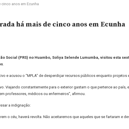
e cinco anos em Ecunha
ada há mais de cinco anos em Ecunha
ão Social (PRS) no Huambo, Soliya Selende Lumumba, visitou esta sex
os
.
xecutivo e acusou o “MPLA” de desperdiçar recursos públicos enquanto projeto
o. Viajando constantemente para o exterior gastam o que pertence ao país, 
em professores, médicos ou enfermeiros”, afirmou.
ssar a indignação:
darem o céu, haverá revolta. Não aceitaremos que aqueles que se fartaram e 