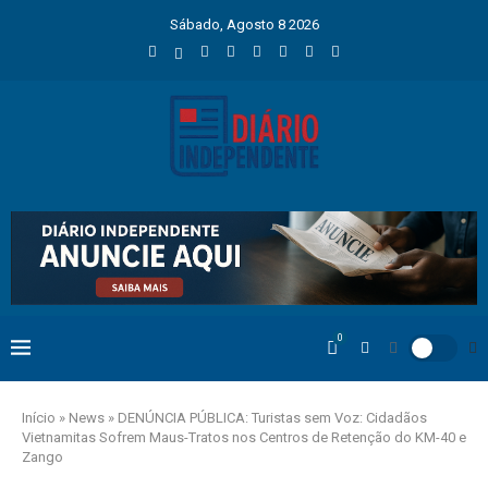
Sábado, Agosto 8 2026
0
Início
»
News
»
DENÚNCIA PÚBLICA: Turistas sem Voz: Cidadãos
Vietnamitas Sofrem Maus-Tratos nos Centros de Retenção do KM-40 e
Zango