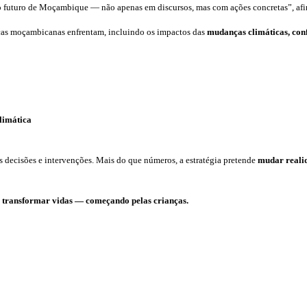
 do futuro de Moçambique — não apenas em discursos, mas com ações concretas”, af
anças moçambicanas enfrentam, incluindo os impactos das
mudanças climáticas, conf
climática
 decisões e intervenções. Mais do que números, a estratégia pretende
mudar reali
 e transformar vidas — começando pelas crianças.