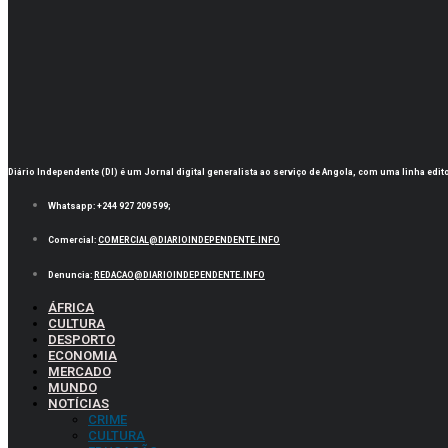
Diário Independente (DI)
é um Jornal digital generalista ao serviço de Angola, com uma linha edi
Whatsapp:
+244 927 209 599;
Comercial:
COMERCIAL@DIARIOINDEPENDENTE.INFO
Denuncia:
REDACAO@DIARIOINDEPENDENTE.INFO
ÁFRICA
CULTURA
DESPORTO
ECONOMIA
MERCADO
MUNDO
NOTÍCIAS
CRIME
CULTURA