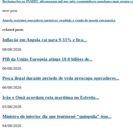
Reclamações ao INADEC ultrapassam mil por mês: consumidores angolanos mais atentos aos
next post
Angola restringe operadores turísticos: proibida a venda de moeda estrangeira
related posts
Inflação em Angola cai para 9,33% e fica...
08/08/2026
PIB da União Europeia atinge 18,8 biliões de...
06/08/2026
Pesca ilegal durante período de veda preocupa operadores...
06/08/2026
Irão e Omã acordam rota marítima no Estreito...
05/08/2026
Ministro do interior diz que fenémeno “quínguila” tem...
04/08/2026