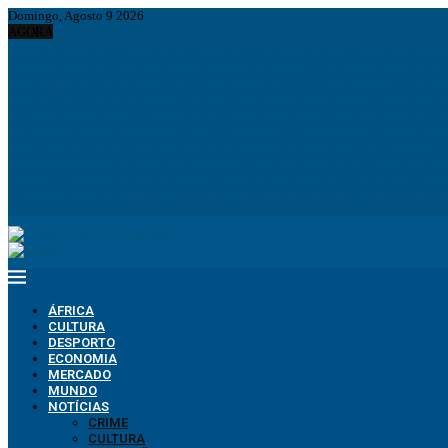
Domingo, Agosto 9 2026
AGORA
África do Sul deteve quase 60 mil estrangeiros em situação irregular desde janeir
Standard Bank Angola reforça financiamento sustentável e aposta no impacto soc
Inflação em Angola cai para 9,33% e fica abaixo dos 10% pela primeira vez desd
Eclipse solar: poucos segundos sem proteção podem causar danos permanentes na
Nova Lei das Informações Falsas em Angola levanta debate sobre liberdade de ex
Bielorrússia classifica Euronews como “extremista” e Tsikhanouskaya acusa Luk
João Lourenço recebe cumprimentos de despedida do embaixador do Vietname 
Espanha dá ultimato à Itália para suspender controlos fronteiriços e ameaça resp
Ministro confirma regresso de Manuel Chang a Moçambique e remete processos à
Comunicar para construir a Nação: O desafio estratégico de Angola aos 50 Anos 
ÁFRICA
CULTURA
DESPORTO
ECONOMIA
MERCADO
MUNDO
NOTÍCIAS
CRIME
CULTURA