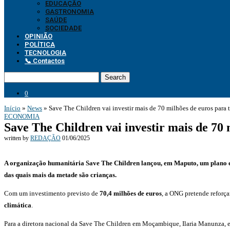
EDUCAÇÃO
GASTRONOMIA
SAÚDE
SOCIEDADE
OPINIÃO
POLÍTICA
TECNOLOGIA
📞 Contactos
Search
0
Início
»
News
»
Save The Children vai investir mais de 70 milhões de euros para
ECONOMIA
Save The Children vai investir mais de 70
written by
REDAÇÃO
01/06/2025
A organização humanitária Save The Children lançou, em Maputo, um plano es
das quais mais da metade são crianças.
Com um investimento previsto de
70,4 milhões de euros
, a ONG pretende reforça
climática
.
Para a diretora nacional da Save The Children em Moçambique, Ilaria Manunza, es