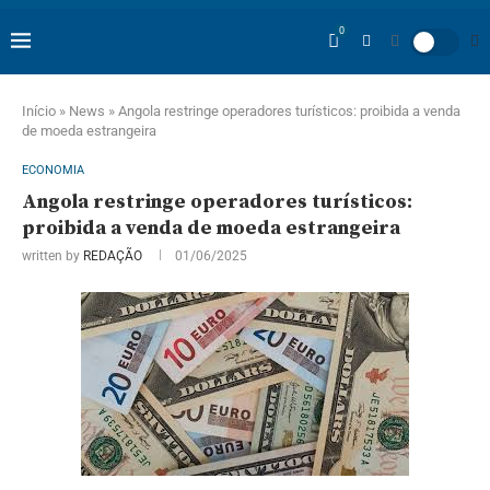
0
Início
»
News
»
Angola restringe operadores turísticos: proibida a venda
de moeda estrangeira
ECONOMIA
Angola restringe operadores turísticos:
proibida a venda de moeda estrangeira
written by
REDAÇÃO
01/06/2025