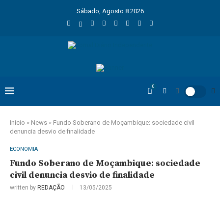
Sábado, Agosto 8 2026
0
Início
»
News
»
Fundo Soberano de Moçambique: sociedade civil
denuncia desvio de finalidade
ECONOMIA
Fundo Soberano de Moçambique: sociedade
civil denuncia desvio de finalidade
written by
REDAÇÃO
13/05/2025