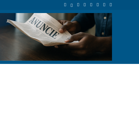
tandard Bank Angola reforça financiamento sustentável e aposta no imp