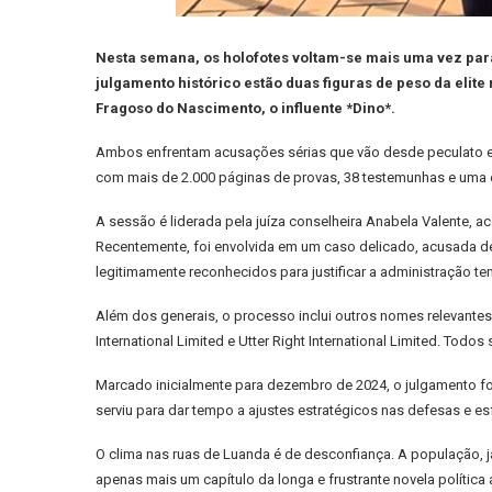
Nesta semana, os holofotes voltam-se mais uma vez para
julgamento histórico estão duas figuras de peso da elit
Fragoso do Nascimento, o influente *Dino*.
Ambos enfrentam acusações sérias que vão desde peculato e f
com mais de 2.000 páginas de provas, 38 testemunhas e uma 
A sessão é liderada pela juíza conselheira Anabela Valente, 
Recentemente, foi envolvida em um caso delicado, acusada de 
legitimamente reconhecidos para justificar a administração 
Além dos generais, o processo inclui outros nomes relevantes
International Limited e Utter Right International Limited. T
Marcado inicialmente para dezembro de 2024, o julgamento foi
serviu para dar tempo a ajustes estratégicos nas defesas e es
O clima nas ruas de Luanda é de desconfiança. A população, 
apenas mais um capítulo da longa e frustrante novela política