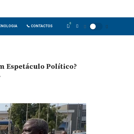
0
CNOLOGIA
📞 CONTACTOS
m Espetáculo Político?
?