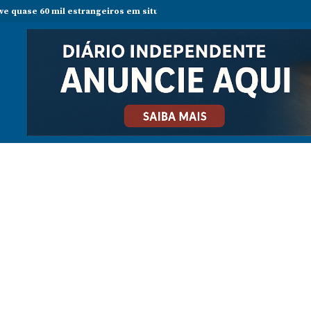
eve quase 60 mil estrangeiros em situação irregular desde janeiro
S