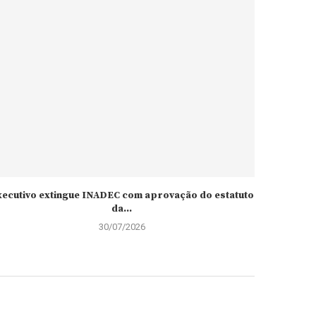
xecutivo extingue INADEC com aprovação do estatuto
Ana Patr
da...
30/07/2026