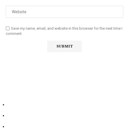
Save my name, email, and website in this browser for the next time I
comment.
Diário Independente (DI)
é um Jornal digital generalista ao
serviço de Angola, com uma linha editorial própria e
Independente do poder político e económico. Com esta
empresa para estar em contactos:
Whatsapp:
+244 927 209 599;
Comercial:
COMERCIAL@DIARIOINDEPENDENTE.INFO
Denuncia:
REDACAO@DIARIOINDEPENDENTE.INFO