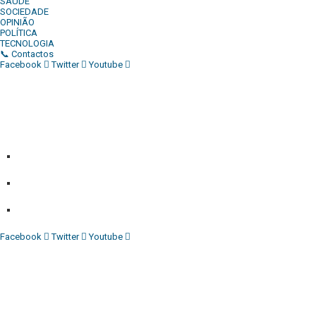
SAÚDE
SOCIEDADE
OPINIÃO
POLÍTICA
TECNOLOGIA
📞 Contactos
Facebook
Twitter
Youtube
Diário Independente (DI)
é um Jornal digital generalista ao
serviço de Angola, com uma linha editorial própria e
Independente do poder político e económico. Com esta
empresa para estar em contactos:
Whatsapp:
+244 927 209 599;
Comercial:
COMERCIAL@DIARIOINDEPENDENTE.INFO
Denuncia:
REDACAO@DIARIOINDEPENDENTE.INFO
Facebook
Twitter
Youtube
Diário Independente (DI)
é um Jornal digital generalista ao
serviço de Angola, com uma linha editorial própria e
Independente do poder político e económico. Com esta
empresa para estar em contactos: