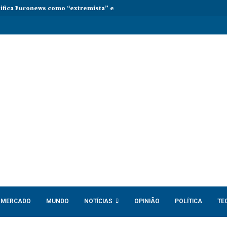
sifica Euronews como “extremista” e Tsikhanouskaya acusa Lukashenko 
MERCADO
MUNDO
NOTÍCIAS
OPINIÃO
POLÍTICA
TE