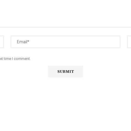
ext time I comment.
iço de Angola, com uma linha editorial própria e Independente do