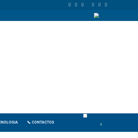
de retaliação
João Lourenço recebe cumprimentos de despedida d
CNOLOGIA
📞 CONTACTOS
0