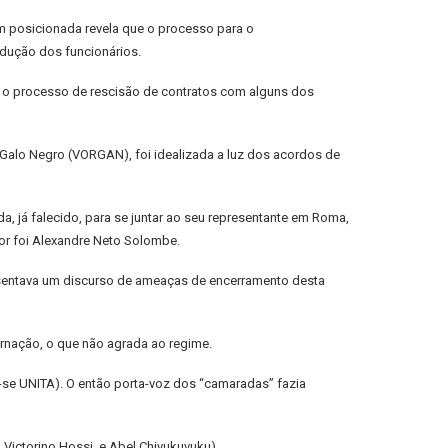
em posicionada revela que o processo para o
dução dos funcionários.
e o processo de rescisão de contratos com alguns dos
 Galo Negro (VORGAN), foi idealizada a luz dos acordos de
da, já falecido, para se juntar ao seu representante em Roma,
tor foi Alexandre Neto Solombe.
esentava um discurso de ameaças de encerramento desta
ernação, o que não agrada ao regime.
a-se UNITA). O então porta-voz dos “camaradas” fazia
 Victorino Hossi, e Abel Chivukuvuku).