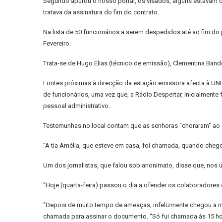
Segundo apurou o nosso portal, os visados, alguns estavam 
tratava da assinatura do fim do contrato.
Na lista de 50 funcionários a serem despedidos até ao fim do 
Fevereiro.
Trata-se de Hugo Elias (técnico de emissão), Clementina Bande 
Fontes próximas à direcção da estação emissora afecta à UNIT
de funcionários, uma vez que, a Rádio Despertar, inicialmente 
pessoal administrativo.
Testemunhas no local contam que as senhoras “choraram” ao
“A tia Amélia, que esteve em casa, foi chamada, quando chego
Um dos jornalistas, que falou sob anonimato, disse que, nos úl
“Hoje (quarta-feira) passou o dia a ofender os colaboradores 
“Depois de muito tempo de ameaças, infelizmente chegou a mi
chamada para assinar o documento. “Só fui chamada às 15 hora