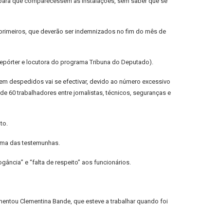
 para que comparecessem às instalações, sem saber que se
s primeiros, que deverão ser indemnizados no fim do mês de
 (repórter e locutora do programa Tribuna do Deputado).
rem despedidos vai se efectivar, devido ao número excessivo
de 60 trabalhadores entre jornalistas, técnicos, seguranças e
to.
 uma das testemunhas.
gância” e “falta de respeito” aos funcionários.
entou Clementina Bande, que esteve a trabalhar quando foi