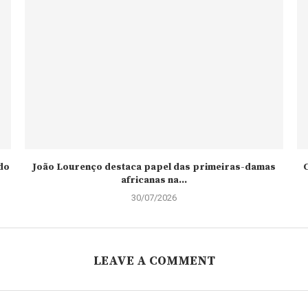
do
João Lourenço destaca papel das primeiras-damas
C
africanas na...
30/07/2026
LEAVE A COMMENT