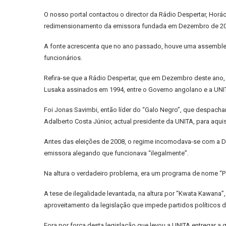
O nosso portal contactou o director da Rádio Despertar, Horá
redimensionamento da emissora fundada em Dezembro de 2006,
A fonte acrescenta que no ano passado, houve uma assembleia
funcionários.
Refira-se que a Rádio Despertar, que em Dezembro deste ano, 
Lusaka assinados em 1994, entre o Governo angolano e a UNI
Foi Jonas Savimbi, então líder do “Galo Negro”, que despachari
Adalberto Costa Júnior, actual presidente da UNITA, para aqui
Antes das eleições de 2008, o regime incomodava-se com a 
emissora alegando que funcionava “ilegalmente”.
Na altura o verdadeiro problema, era um programa de nome “Pa
A tese de ilegalidade levantada, na altura por “Kwata Kawana
aproveitamento da legislação que impede partidos políticos d
Fora por força desta legislação que levou a UNITA entregar a 