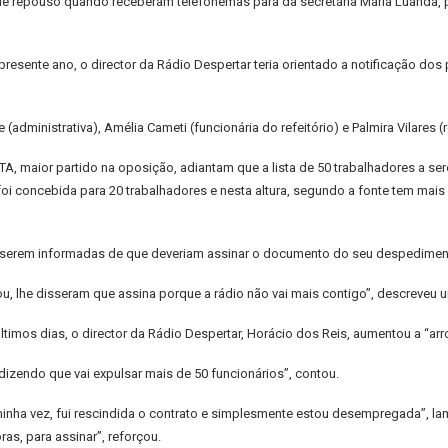
de repouso quando receberam telefonemas para da secretária Maria Luanda,
presente ano, o director da Rádio Despertar teria orientado a notificação do
(administrativa), Amélia Cameti (funcionária do refeitório) e Palmira Vilares
A, maior partido na oposição, adiantam que a lista de 50 trabalhadores a se
foi concebida para 20 trabalhadores e nesta altura, segundo a fonte tem mais 
 serem informadas de que deveriam assinar o documento do seu despedimen
u, lhe disseram que assina porque a rádio não vai mais contigo”, descreveu
timos dias, o director da Rádio Despertar, Horácio dos Reis, aumentou a “arro
dizendo que vai expulsar mais de 50 funcionários”, contou.
nha vez, fui rescindida o contrato e simplesmente estou desempregada”, lam
s, para assinar”, reforçou.