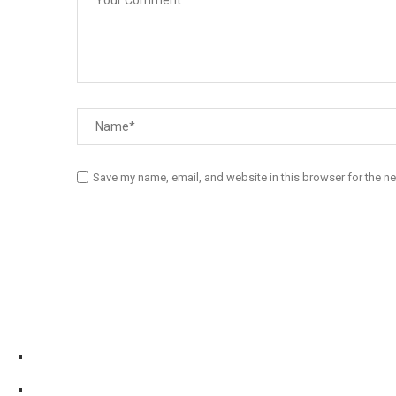
Save my name, email, and website in this browser for the n
Diário Independente (DI)
é um Jornal digital generalista ao serv
contactos:
Whatsapp:
+244 927 209 599;
Comercial:
COMERCIAL@DIARIOINDEPENDENTE.INFO