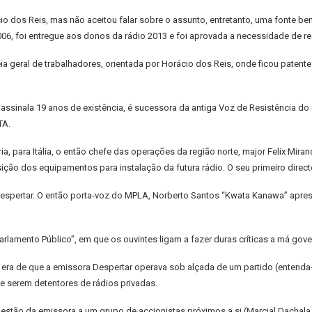
cio dos Reis, mas não aceitou falar sobre o assunto, entretanto, uma fonte b
 foi entregue aos donos da rádio 2013 e foi aprovada a necessidade de re
 geral de trabalhadores, orientada por Horácio dos Reis, onde ficou patent
assinala 19 anos de existência, é sucessora da antiga Voz de Resistência do
TA.
a, para Itália, o então chefe das operações da região norte, major Felix Miran
sição dos equipamentos para instalação da futura rádio. O seu primeiro direc
Despertar. O então porta-voz do MPLA, Norberto Santos “Kwata Kanawa” apr
rlamento Público”, em que os ouvintes ligam a fazer duras críticas a má gov
”, era de que a emissora Despertar operava sob alçada de um partido (entend
e serem detentores de rádios privadas.
gestão da emissora a um grupo de accionistas próximos a si (Marcial Dachala,