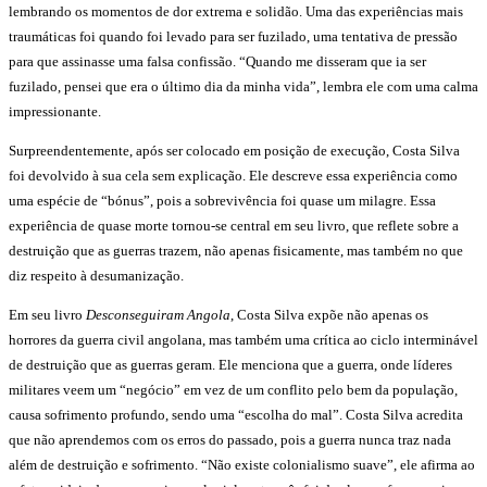
lembrando os momentos de dor extrema e solidão. Uma das experiências mais
traumáticas foi quando foi levado para ser fuzilado, uma tentativa de pressão
para que assinasse uma falsa confissão. “Quando me disseram que ia ser
fuzilado, pensei que era o último dia da minha vida”, lembra ele com uma calma
impressionante.
Surpreendentemente, após ser colocado em posição de execução, Costa Silva
foi devolvido à sua cela sem explicação. Ele descreve essa experiência como
uma espécie de “bónus”, pois a sobrevivência foi quase um milagre. Essa
experiência de quase morte tornou-se central em seu livro, que reflete sobre a
destruição que as guerras trazem, não apenas fisicamente, mas também no que
diz respeito à desumanização.
Em seu livro
Desconseguiram Angola
, Costa Silva expõe não apenas os
horrores da guerra civil angolana, mas também uma crítica ao ciclo interminável
de destruição que as guerras geram. Ele menciona que a guerra, onde líderes
militares veem um “negócio” em vez de um conflito pelo bem da população,
causa sofrimento profundo, sendo uma “escolha do mal”. Costa Silva acredita
que não aprendemos com os erros do passado, pois a guerra nunca traz nada
além de destruição e sofrimento. “Não existe colonialismo suave”, ele afirma ao