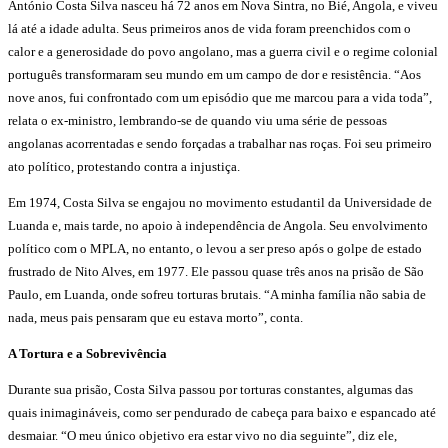
António Costa Silva nasceu há 72 anos em Nova Sintra, no Bié, Angola, e viveu
lá até a idade adulta. Seus primeiros anos de vida foram preenchidos com o
calor e a generosidade do povo angolano, mas a guerra civil e o regime colonial
português transformaram seu mundo em um campo de dor e resistência. “Aos
nove anos, fui confrontado com um episódio que me marcou para a vida toda”,
relata o ex-ministro, lembrando-se de quando viu uma série de pessoas
angolanas acorrentadas e sendo forçadas a trabalhar nas roças. Foi seu primeiro
ato político, protestando contra a injustiça.
Em 1974, Costa Silva se engajou no movimento estudantil da Universidade de
Luanda e, mais tarde, no apoio à independência de Angola. Seu envolvimento
político com o MPLA, no entanto, o levou a ser preso após o golpe de estado
frustrado de Nito Alves, em 1977. Ele passou quase três anos na prisão de São
Paulo, em Luanda, onde sofreu torturas brutais. “A minha família não sabia de
nada, meus pais pensaram que eu estava morto”, conta.
A Tortura e a Sobrevivência
Durante sua prisão, Costa Silva passou por torturas constantes, algumas das
quais inimagináveis, como ser pendurado de cabeça para baixo e espancado até
desmaiar. “O meu único objetivo era estar vivo no dia seguinte”, diz ele,