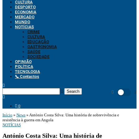
CULTURA
DESPORTO
ECONOMIA
MERCADO
MUNDO
NOTÍCIAS
CRIME
CULTURA
EDUCAÇÃO
GASTRONOMIA
SAÚDE
SOCIEDADE
OPINIÃO
POLÍTICA
TECNOLOGIA
📞 Contactos
Search
0
Início
»
News
»
António Costa Silva: Uma história de sobrevivência e
resistência à guerra em Angola
NOTÍCIAS
António Costa Silva: Uma história de