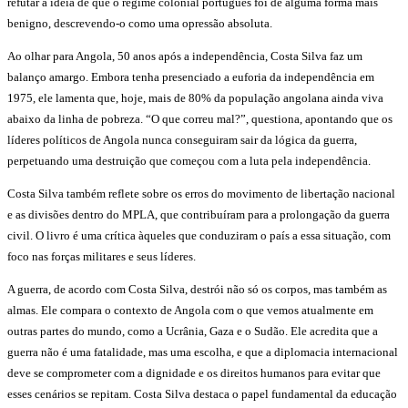
refutar a ideia de que o regime colonial português foi de alguma forma mais
benigno, descrevendo-o como uma opressão absoluta.
Ao olhar para Angola, 50 anos após a independência, Costa Silva faz um
balanço amargo. Embora tenha presenciado a euforia da independência em
1975, ele lamenta que, hoje, mais de 80% da população angolana ainda viva
abaixo da linha de pobreza. “O que correu mal?”, questiona, apontando que os
líderes políticos de Angola nunca conseguiram sair da lógica da guerra,
perpetuando uma destruição que começou com a luta pela independência.
Costa Silva também reflete sobre os erros do movimento de libertação nacional
e as divisões dentro do MPLA, que contribuíram para a prolongação da guerra
civil. O livro é uma crítica àqueles que conduziram o país a essa situação, com
foco nas forças militares e seus líderes.
A guerra, de acordo com Costa Silva, destrói não só os corpos, mas também as
almas. Ele compara o contexto de Angola com o que vemos atualmente em
outras partes do mundo, como a Ucrânia, Gaza e o Sudão. Ele acredita que a
guerra não é uma fatalidade, mas uma escolha, e que a diplomacia internacional
deve se comprometer com a dignidade e os direitos humanos para evitar que
esses cenários se repitam. Costa Silva destaca o papel fundamental da educação