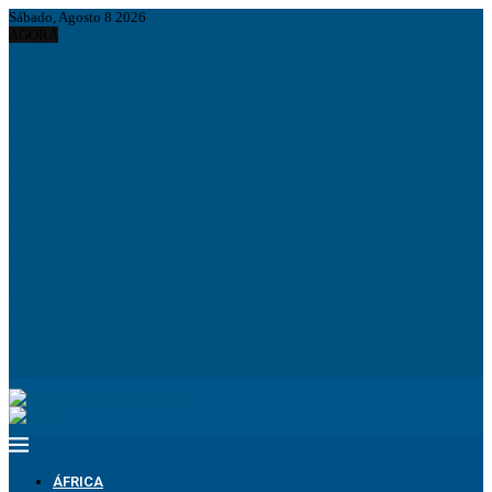
Sábado, Agosto 8 2026
AGORA
Bielorrússia classifica Euronews como “extremista” e Tsikhanouskaya acusa
Lukashenko de retaliação
João Lourenço recebe cumprimentos de despedida do embaixador do Vietname
em Angola
Espanha dá ultimato à Itália para suspender controlos fronteiriços e ameaça
responder com medidas recíprocas
Ministro confirma regresso de Manuel Chang a Moçambique e remete processos
à Justiça
Comunicar para construir a Nação: O desafio estratégico de Angola aos 50 Anos
de Independência
ANPG e Sonangol E&P Concluem perfuração do poço Katambi-2 do bloco 24
PIB da União Europeia atinge 18,8 biliões de euros em 2025 e Alemanha reforça
liderança económica
Empresas chinesas anunciam investimento de 150 milhões de dólares para
impulsionar indústria metalúrgica em Angola
Pesca ilegal durante período de veda preocupa operadores e ameaça reprodução
do carapau em Luanda
Desmantelados grupos de exploração ilegal de diamantes na Lunda-Norte
ÁFRICA