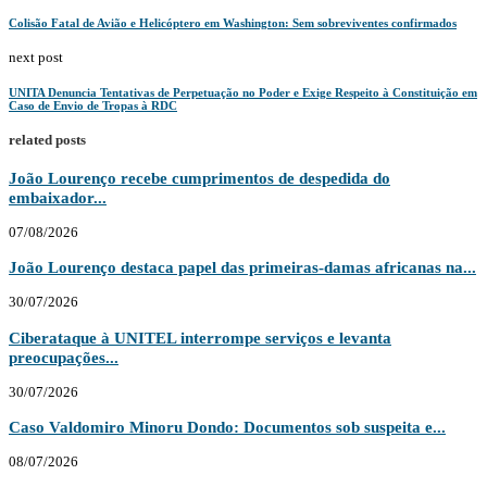
Colisão Fatal de Avião e Helicóptero em Washington: Sem sobreviventes confirmados
next post
UNITA Denuncia Tentativas de Perpetuação no Poder e Exige Respeito à Constituição em
Caso de Envio de Tropas à RDC
related posts
João Lourenço recebe cumprimentos de despedida do
embaixador...
07/08/2026
João Lourenço destaca papel das primeiras-damas africanas na...
30/07/2026
Ciberataque à UNITEL interrompe serviços e levanta
preocupações...
30/07/2026
Caso Valdomiro Minoru Dondo: Documentos sob suspeita e...
08/07/2026