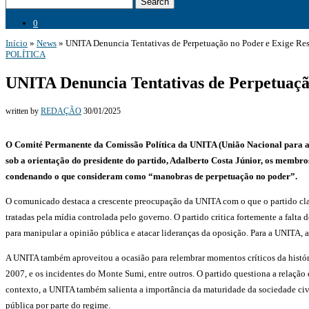
Search
0
Início
»
News
»
UNITA Denuncia Tentativas de Perpetuação no Poder e Exige Re
POLÍTICA
UNITA Denuncia Tentativas de Perpetuação
written by
REDAÇÃO
30/01/2025
O Comité Permanente da Comissão Política da UNITA (União Nacional para a I
sob a orientação do presidente do partido, Adalberto Costa Júnior, os membro
condenando o que consideram como “manobras de perpetuação no poder”.
O comunicado destaca a crescente preocupação da UNITA com o que o partido cl
tratadas pela mídia controlada pelo governo. O partido critica fortemente a falta
para manipular a opinião pública e atacar lideranças da oposição. Para a UNITA,
A UNITA também aproveitou a ocasião para relembrar momentos críticos da históri
2007, e os incidentes do Monte Sumi, entre outros. O partido questiona a relação
contexto, a UNITA também salienta a importância da maturidade da sociedade civi
pública por parte do regime.