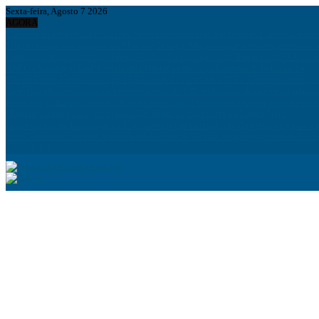
Sexta-feira, Agosto 7 2026
AGORA
Espanha dá ultimato à Itália para suspender controlos fronteiriços e ameaça resp
Ministro confirma regresso de Manuel Chang a Moçambique e remete processos à
Comunicar para construir a Nação: O desafio estratégico de Angola aos 50 Anos 
ANPG e Sonangol E&P Concluem perfuração do poço Katambi-2 do bloco 24
PIB da União Europeia atinge 18,8 biliões de euros em 2025 e Alemanha reforça 
Empresas chinesas anunciam investimento de 150 milhões de dólares para impuls
Pesca ilegal durante período de veda preocupa operadores e ameaça reprodução 
Desmantelados grupos de exploração ilegal de diamantes na Lunda-Norte
Funcionários da Pumangol no Uíge detidos por especulação do preço da gasolina
Irão e Omã acordam rota marítima no Estreito de Ormuz enquanto persistem div