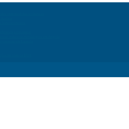
onder com medidas recíprocas
 Justiça
de Independência
liderança económica
ionar indústria metalúrgica em Angola
do carapau em Luanda
ergências com os EUA