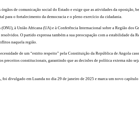
s órgãos de comunicação social do Estado e exige que as atividades da oposição, be
l para o fortalecimento da democracia e o pleno exercício da cidadania.
(ONU), à União Africana (UA) e à Conferência Internacional sobre a Região dos Gr
 mal resolvidos. O partido expressa também a sua preocupação com a estabilidade 
nflitos naquela região.
a necessidade de um “estrito respeito” pela Constituição da República de Angola ca
 preceitos constitucionais, garantindo que as decisões de política externa não seja
oi divulgado em Luanda no dia 29 de janeiro de 2025 e marca um novo capítulo na 