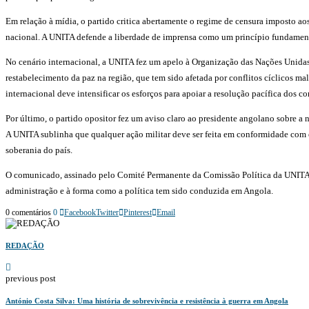
Em relação à mídia, o partido critica abertamente o regime de censura imposto ao
nacional. A UNITA defende a liberdade de imprensa como um princípio fundamenta
No cenário internacional, a UNITA fez um apelo à Organização das Nações Unidas 
restabelecimento da paz na região, que tem sido afetada por conflitos cíclicos
internacional deve intensificar os esforços para apoiar a resolução pacífica dos co
Por último, o partido opositor fez um aviso claro ao presidente angolano sobre 
A UNITA sublinha que qualquer ação militar deve ser feita em conformidade com os
soberania do país.
O comunicado, assinado pelo Comité Permanente da Comissão Política da UNITA, f
administração e à forma como a política tem sido conduzida em Angola.
0 comentários
0
Facebook
Twitter
Pinterest
Email
REDAÇÃO
previous post
António Costa Silva: Uma história de sobrevivência e resistência à guerra em Angola