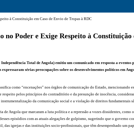
speito à Constituição em Caso de Envio de Tropas à RDC
 no Poder e Exige Respeito à Constituiçã
ndependência Total de Angola) emitiu um comunicado em resposta a eventos po
s expressaram sérias preocupações sobre os desenvolvimentos políticos em Ango
assifica como “encenações” nos órgãos de comunicação do Estado, mencionando es
 de respeito pelos princípios do contraditório e da presunção de inocência, consid
 a instrumentalização da comunicação social e a violação de direitos fundamentais 
a de Angola que marcaram a luta política e a repressão a vozes dissidentes, como o
 desses episódios com as atuais alegações de golpismo, sugerindo que o governo con
l, das igrejas e das instituições socio-profissionais, que têm desempenhado um pa