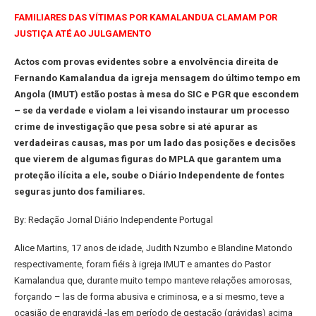
FAMILIARES DAS VÍTIMAS POR KAMALANDUA CLAMAM POR
JUSTIÇA ATÉ AO JULGAMENTO
Actos com provas evidentes sobre a envolvência direita de
Fernando Kamalandua da igreja mensagem do último tempo em
Angola (IMUT) estão postas à mesa do SIC e PGR que escondem
– se da verdade e violam a lei visando instaurar um processo
crime de investigação que pesa sobre si até apurar as
verdadeiras causas, mas por um lado das posições e decisões
que vierem de algumas figuras do MPLA que garantem uma
proteção ilícita a ele, soube o Diário Independente de fontes
seguras junto dos familiares.
By: Redação Jornal Diário Independente Portugal
Alice Martins, 17 anos de idade, Judith Nzumbo e Blandine Matondo
respectivamente, foram fiéis à igreja IMUT e amantes do Pastor
Kamalandua que, durante muito tempo manteve relações amorosas,
forçando – las de forma abusiva e criminosa, e a si mesmo, teve a
ocasião de engravidá -las em período de gestação (grávidas) acima