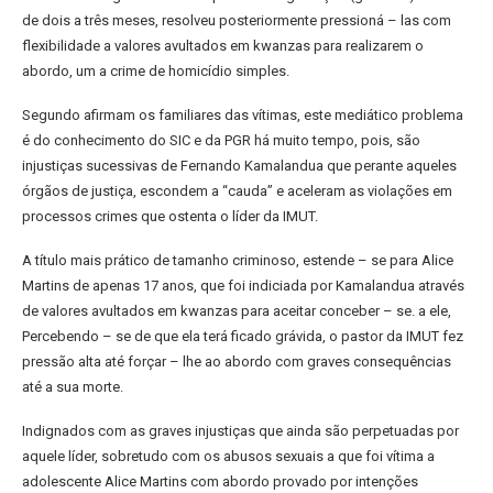
de dois a três meses, resolveu posteriormente pressioná – las com
flexibilidade a valores avultados em kwanzas para realizarem o
abordo, um a crime de homicídio simples.
Segundo afirmam os familiares das vítimas, este mediático problema
é do conhecimento do SIC e da PGR há muito tempo, pois, são
injustiças sucessivas de Fernando Kamalandua que perante aqueles
órgãos de justiça, escondem a “cauda” e aceleram as violações em
processos crimes que ostenta o líder da IMUT.
A título mais prático de tamanho criminoso, estende – se para Alice
Martins de apenas 17 anos, que foi indiciada por Kamalandua através
de valores avultados em kwanzas para aceitar conceber – se. a ele,
Percebendo – se de que ela terá ficado grávida, o pastor da IMUT fez
pressão alta até forçar – lhe ao abordo com graves consequências
até a sua morte.
Indignados com as graves injustiças que ainda são perpetuadas por
aquele líder, sobretudo com os abusos sexuais a que foi vítima a
adolescente Alice Martins com abordo provado por intenções