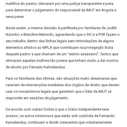
maléfica do pastor, clamaram por uma justiça transparente e justa
para determinar o julgamento do responsável da IMUT em Angola e
seus pares.
Ainda assim, a mesma decisão é partilhada por familiares de Judith
Nzumbo e Blandine Matondo, aguardando que o SIC e a PGR façam o
seu trabalho dentro das llinhas legais sem intimidações de alguns
elementos afectos ao MPLA que contribuam na protegeção ilicita
daquele pastor a que chamam de um “exímio assassino”, factos que
vitimaram aquelas mulhres tão jovens que tinham muito a dar mortos
de aborto por Fernado Kalmalandua.
Para os familiares das vítimas, são situações muito desumanas que
carecem de intervenções imediatas dos órgãos de direito que devem
usar os mecanismos legais que garantem que o líder da IMUT vá
responder em sessões de julgamento.
De acordo com outras fontes a que o Diário Independente teve
acesso, os actos criminosos que estão sob custódia de Fernando
Kamalandua, continuam a dividir crescentes que voluntariamente