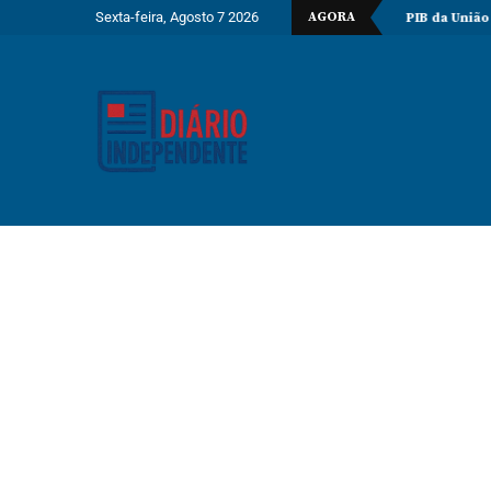
Sexta-feira, Agosto 7 2026
AGORA
ração do poço Katambi-2 do bloco 24
PIB da União Europeia ating