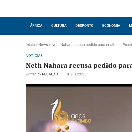
ÁFRICA
CULTURA
DESPORTO
ECONOMIA
M
Início
»
News
»
Neth Nahara recusa pedido para enaltecer Presi
NOTÍCIAS
Neth Nahara recusa pedido para
written by
REDAÇÃO
01/01/2025