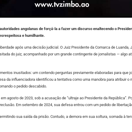
s autoridades angolanas de forçá-la a fazer um discurso enaltecendo o Presiden
desrespeitosa e humilhante.
liberdade após uma decisão judicial. O Juiz Presidente da Comarca de Luanda,
tada do juiz, acompanhado por um grande contingente de jornalistas — algo atíp
ocumentos inusitados: um contendo perguntas previamente elaboradas para que j
fesa da influenciadora identificou a tentativa como uma manobra para atribuir o
tornando o pedido descabido.
 em agosto de 2023, sob a acusação de “ultraje ao Presidente da República”. 
 reclusão. Em setembro de 2024, sua defesa entrou com um pedido de libertação 
rmitindo sua saída da prisão. Contudo, a demora em sua soltura, somada à tent