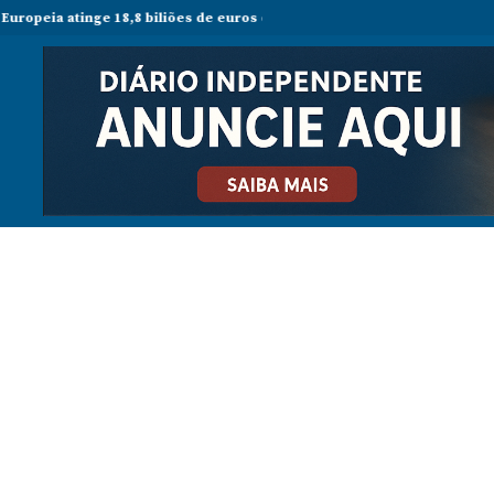
e 18,8 biliões de euros em 2025 e Alemanha reforça liderança económica